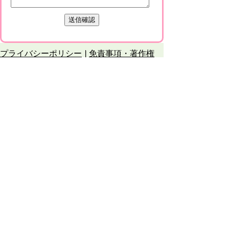
プライバシーポリシー
免責事項・著作権
リンクについて
このサイトの使い方
このサイトの考え方
甲賀市役所
〒528-8502
甲賀市水口町水口6053番地
TEL
0748-65-0650
FAX 0748-63-4086
市役所などの一般的な業務時間は9時～16時
45分です。（土・日曜日、祝日および12月
29日～1月3日は休みです）
各課連絡先
お問合せ
市役所までのアクセス