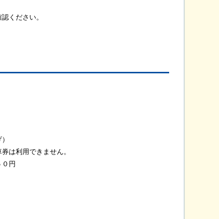
確認ください。
げ）
車券は利用できません。
５０円