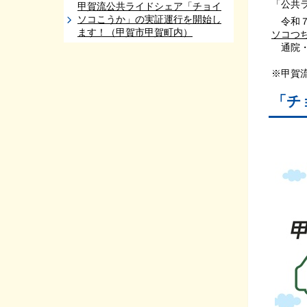
「公共
甲賀流公共ライドシェア「チョイ
ソコこうか」の実証運行を開始し
令和７
ます！（甲賀市甲賀町内）
ソコつ
通院・
※甲賀
「チ