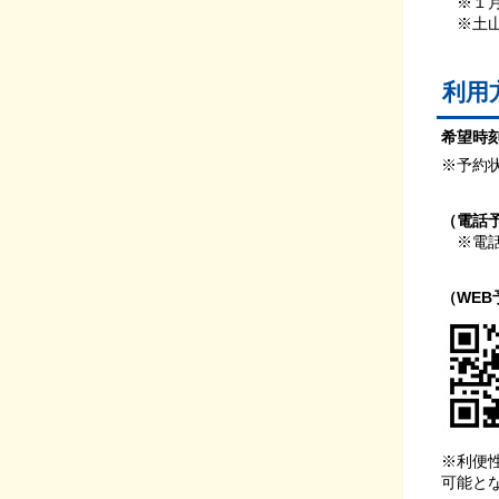
※１月
※土山
利用
希望時
※予約
（電話予
※電話
（WEB
※利便
可能と