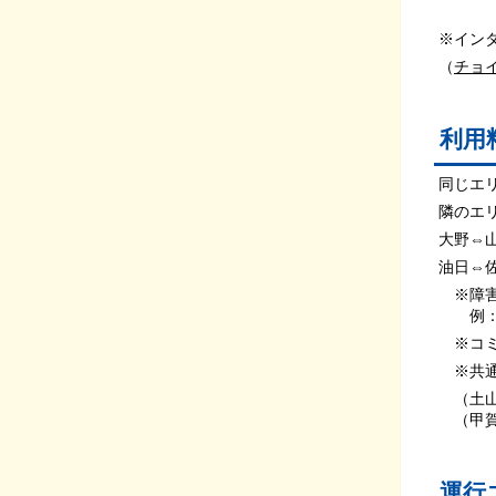
※イン
（
チョ
利用
同じエ
隣のエ
大野⇔
油日⇔
※障害
例：２
※コミ
※共通
（土山
（甲賀
運行