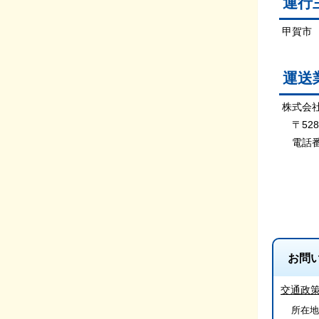
運
甲賀市
運送
株式会
〒528
電話番号
お問
交通政
所在地