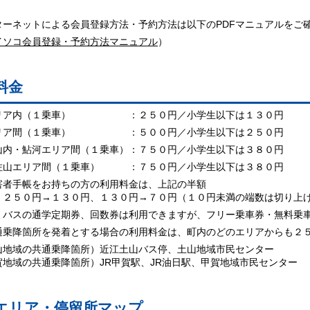
ターネットによる会員登録方法・予約方法は以下のPDFマニュアルをご
イソコ会員登録・予約方法マニュアル
）
料金
リア内（１乗車） ：２５０円／小学生以下は１３０円
リア間（１乗車） ：５００円／小学生以下は２５０円
山内・鮎河エリア間（１乗車）：７５０円／小学生以下は３８０円
佐山エリア間（１乗車） ：７５０円／小学生以下は３８０円
者手帳をお持ちの方の利用料金は、上記の半額
５０円→１３０円、１３０円→７０円（１０円未満の端数は切り上
バスの通学定期券、回数券は利用できますが、フリー乗車券・無料乗
乗降箇所を発着とする場合の利用料金は、町内のどのエリアからも２
地域の共通乗降箇所）近江土山バス停、土山地域市民センター
地域の共通乗降箇所）JR甲賀駅、JR油日駅、甲賀地域市民センター
エリア・停留所マップ