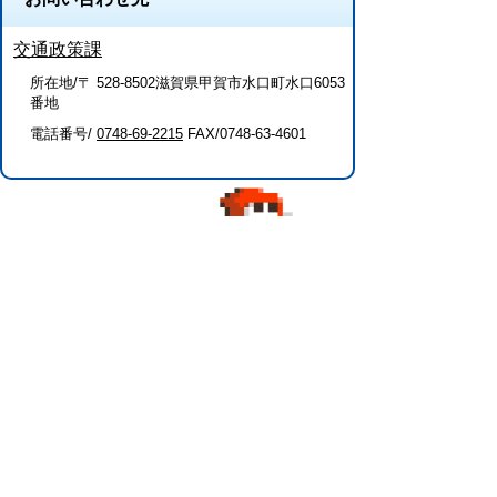
交通政策課
所在地/〒 528-8502滋賀県甲賀市水口町水口6053
番地
電話番号/
0748-69-2215
FAX/0748-63-4601
このページに関するアンケート（交通政
策課）
このページの情報は役に立ちましたか？
役に
どちらとも
役にたた
立った
いえない
なかった
このページに関してご意見がありました