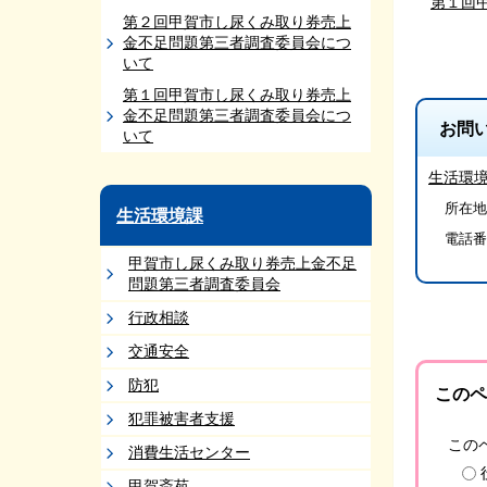
第１回
第２回甲賀市し尿くみ取り券売上
金不足問題第三者調査委員会につ
いて
第１回甲賀市し尿くみ取り券売上
金不足問題第三者調査委員会につ
お問
いて
生活環
所在地/
生活環境課
電話番
甲賀市し尿くみ取り券売上金不足
問題第三者調査委員会
行政相談
交通安全
防犯
このペ
犯罪被害者支援
この
消費生活センター
甲賀斎苑