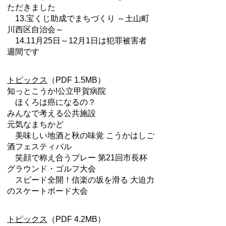
ただきました
13.宝くじ助成でまちづくり ～土山町
川西区自治会～
14.11月25日～12月1日は犯罪被害者
週間です
トピックス
（PDF 1.5MB）
知っとこうか!公立甲賀病院
ほくろは癌になるの？
みんなで考える公共施設
元気なまちかど
美味しい地酒と秋の味覚 こうかはしご
酒フェスティバル
笑顔で称え合うプレー 第21回市長杯
グラウンド・ゴルフ大会
スピード全開！信楽の坂を滑る 大迫力
のスケートボード大会
トピックス
（PDF 4.2MB）