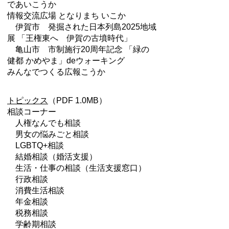
であいこうか
情報交流広場 となりまち いこか
伊賀市 発掘された日本列島2025地域
展 「王権東へ 伊賀の古墳時代」
亀山市 市制施行20周年記念 「緑の
健都 かめやま」deウォーキング
みんなでつくる広報こうか
トピックス
（PDF 1.0MB）
相談コーナー
人権なんでも相談
男女の悩みごと相談
LGBTQ+相談
結婚相談（婚活支援）
生活・仕事の相談（生活支援窓口）
行政相談
消費生活相談
年金相談
税務相談
学齢期相談