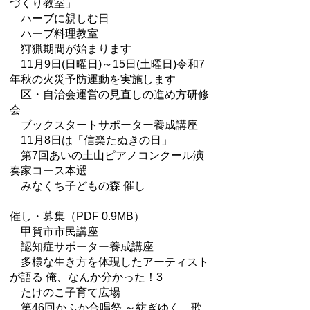
づくり教室」
ハーブに親しむ日
ハーブ料理教室
狩猟期間が始まります
11月9日(日曜日)～15日(土曜日)令和7
年秋の火災予防運動を実施します
区・自治会運営の見直しの進め方研修
会
ブックスタートサポーター養成講座
11月8日は「信楽たぬきの日」
第7回あいの土山ピアノコンクール演
奏家コース本選
みなくち子どもの森 催し
催し・募集
（PDF 0.9MB）
甲賀市市民講座
認知症サポーター養成講座
多様な生き方を体現したアーティスト
が語る 俺、なんか分かった！3
たけのこ子育て広場
第46回かふか合唱祭 ～紡ぎゆく 歌