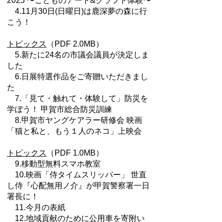
2025 〜こどものアート&クラフト体験〜
4.11月30日(日曜日)は鹿深夢の森に行
こう！
トピックス
（PDF 2.0MB）
5.新たに24名の市議会議員が決定しま
した
6.日展特選作品をご寄贈いただきまし
た
7.「見て・触れて・体験して」防災を
学ぼう！ 甲賀市総合防災訓練
8.甲賀市ヤングケアラー研修会 映画
「猫と私と、もう１人のネコ」上映会
トピックス
（PDF 1.0MB）
9.移動型無料スマホ教室
10.映画「侍タイムスリッパー」 世直
し侍『心配無用ノ介』が甲賀警察署一日
署長に！
11.今月の表紙
12.地域貢献のために公用車を寄附い