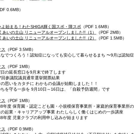
DF 0.6MB）
いよ始まる！わたSHIGA輝く国スポ・障スポ
（PDF 1.6MB）
 あいの土山 リニューアルオープンしました!!（1）
（PDF 2MB）
 あいの土山 リニューアルオープンしました!!（2）
（PDF 1.5MB）
クス
（PDF 3.5MB）
んなでつくろう！認知症になっても安心して暮らせるまち 〜9月は認知
クス
（PDF 1MB）
曜日の延長窓口を9月末で終了します
27回参議院議員通常選挙開票結果
者の思いをカタチに わかもの会議が始動しました！！
ちを守る一歩を 9月10日～16日は、「自殺予防週間」です
クス
（PDF 1MB）
和8年度 保育園・認定こども園・小規模保育事業所・家庭的保育事業所
性の起業・キャリアアップ事業 わたしらしく働くはじめの一歩講座
和8年度 児童クラブの利用申し込みが始まります
クス
（PDF 0.9MB）