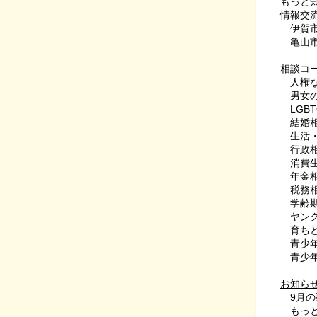
もっと
情報交流
伊賀市
亀山市
相談コ
人権な
男女の
LGBT
結婚相
生活・
行政
消費生
年金
税務
学齢期
ヤング
育ちと
青少年
青少年
お知ら
9月の延
もっと