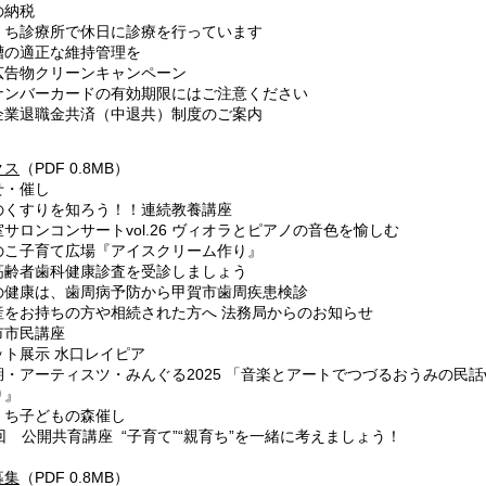
納税
ち診療所で休日に診療を行っています
の適正な維持管理を
告物クリーンキャンペーン
ンバーカードの有効期限にはご注意ください
業退職金共済（中退共）制度のご案内
クス
（PDF 0.8MB）
せ・催し
くすりを知ろう！！連続教養講座
ロンコンサートvol.26 ヴィオラとピアノの音色を愉しむ
こ子育て広場『アイスクリーム作り』
齢者歯科健康診査を受診しましょう
健康は、歯周病予防から甲賀市歯周疾患検診
をお持ちの方や相続された方へ 法務局からのお知らせ
市民講座
ト展示 水口レイピア
アーティスツ・みんぐる2025 「音楽とアートでつづるおうみの民話vo
り』
ち子どもの森催し
 公開共育講座 “子育て”“親育ち”を一緒に考えましょう！
募集
（PDF 0.8MB）