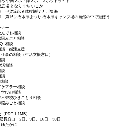
知ろう!国スポ・障スポ スポットライト
広場 となりまち いこか
 伊賀流忍者体験施設 万川集海
 第16回石水渓まつり 石水渓キャンプ場の自然の中で遊ぼう！
ーナー
んでも相談
悩みごと相談
Q+相談
談（婚活支援）
仕事の相談（生活支援窓口）
相談
活相談
相談
相談
相談
ケアラー相談
学びの相談
不登校ひきこもり相談
悩みごと相談
せ
（PDF 1.1MB）
長窓口 2日、9日、16日、30日
ゆたかに