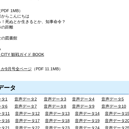
PDF 1MB）
からこんにちは
死ぬとか生きるとか、知事命令？
の距離
の図書館
み
A CITY 観戦ガイド BOOK
うか9月号全ページ
（PDF 11.1MB）
データ
タ1
音声データ2
音声データ3
音声データ4
音声データ5
タ6
音声データ7
音声データ8
音声データ9
音声データ10
タ11
音声データ12
音声データ13
音声データ14
音声データ1
タ16
音声データ17
音声データ18
音声データ19
音声データ2
タ21
音声データ22
音声データ23
音声データ24
音声データ2