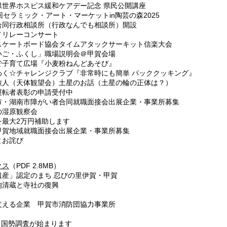
世界ホスピス緩和ケアデー記念 県民公開講座
セラミック・アート・マーケットin陶芸の森2025
同行政相談所（行政なんでも相談所）開設
リレーコンサート
ケートボード協会タイムアタックサーキット信楽大会
ご・ふくし」職場説明会＠甲賀会場
子育て広場『小麦粉ねんどあそび』
く☆チャレンジクラブ『非常時にも簡単 パッククッキング』
人（天体観望会）土星のお話（土星の輪の正体は？）
転者表彰の申請受付中
・湖南市障がい者合同就職面接会出展企業・事業所募集
湿原観察会
最大2万円補助します
賀地域就職面接会出展企業・事業所募集
お詫び
クス
（PDF 2.8MB）
遺産」認定のまち 忍びの里伊賀・甲賀
清蔵と寺社の復興
支える企業 甲賀市消防団協力事業所
 国勢調査が始まります