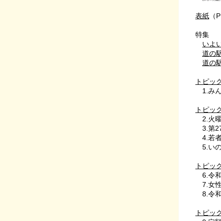
表紙
（P
特集
いよ
道の駅
道の駅
トピッ
1.み
トピッ
2.火
3.第
4.若
5.いの
トピッ
6.令
7.女
8.令
トピッ