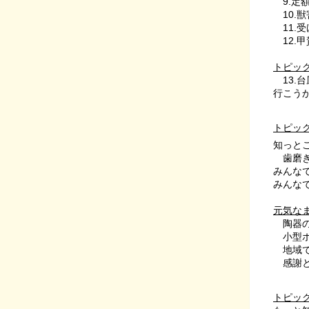
9.定
10.
11.
12.
トピッ
13.
行こうか
トピッ
知っと
歯磨き
みんな
みんな
元気な
陶器の
小型ポ
地域で
感謝と
トピッ