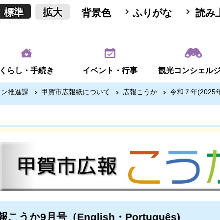
標準
拡大
背景色
ふりがな
読み
くらし・手続き
イベント・行事
観光コンシェル
ョン推進課
甲賀市広報紙について
広報こうか
令和７年(2025年
報こうか9月号（English・Português)