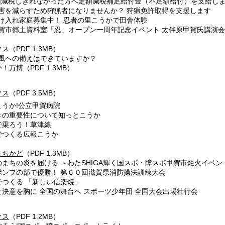
額減税しきれなかった方へ定額減税補足給付金（不足額給付）を支給し
獣害を減らすため狩猟者になりませんか？ 狩猟免許取得を支援します
受け入れ家庭募集中！ 忍者の里こうかで田舎体験
甲賀市郷土資料室「忍」オープン一周年記念イベント 太伴原甲賀氏講演会
クス
（PDF 1.3MB）
台風への備えはできていますか？
！万博（PDF 1.3MB）
クス
（PDF 3.5MB）
こうか!公立甲賀病院
の重要性について知っとこうか
で乗ろう！草津線
でつくる広報こうか
まちかど
（PDF 1.3MB）
まちの炎を届ける ～わたSHIGA輝く国スポ・障スポ甲賀市炬火イベン
ンプの部で優勝！ 第６０回滋賀県消防操法訓練大会
つくる 「新しい信楽焼」
決意を胸に 全国の舞台へ スポーツ少年団 全国大会出場壮行会
クス
（PDF 1.2MB）