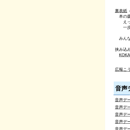
裏表紙
（
本の森
えっ！
一歩
みんな
挟み込
KOK
広報こ
音声
音声デー
音声デー
音声デー
音声デー
音声デー