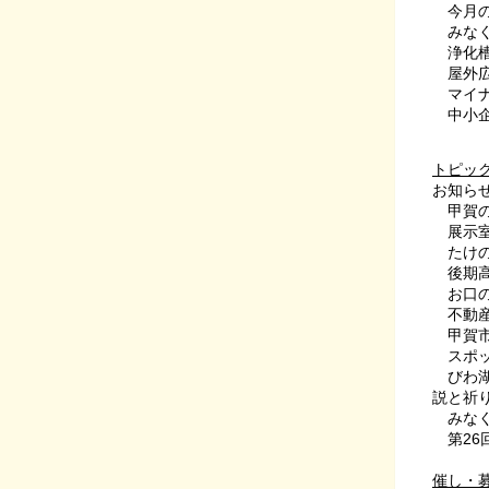
今月の
みなく
浄化槽
屋外広
マイナ
中小企
トピッ
お知ら
甲賀の
展示室サ
たけの
後期高
お口の
不動産
甲賀市
スポッ
びわ湖・
説と祈
みなく
第26回
催し・