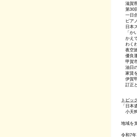
滋賀県
第30回
一日合
ピアノ
日本ス
「かい
かえで
わくわ
夜空旅
優良運
甲賀市
油日の
家賃を
伊賀甲
訂正と
トピッ
「日本
小天狗
地域を
令和7年