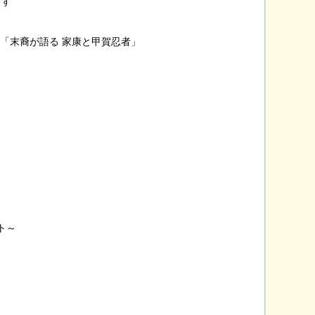
ます
「末裔が語る 家康と甲賀忍者」
ト～