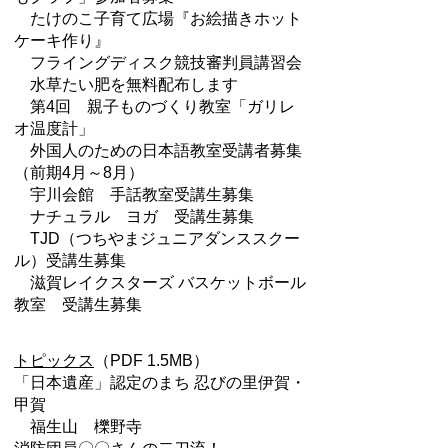
たけのこ子育て広場『お絵描きホット
ケーキ作り』
フライングディスク競技審判員講習会
水草たい肥を無料配布します
第4回 親子ものづくり教室「ガリレ
オ温度計」
外国人のための日本語教室受講者募集
（前期4月～8月）
宇川会館 手話教室受講生募集
ナチュラル ヨガ 受講生募集
TJD（つちやまジュニアダンススクー
ル）受講生募集
滋賀レイクスターズ バスケットボール
教室 受講生募集
トピックス
（PDF 1.5MB）
「日本遺産」認定のまち 忍びの里伊賀・
甲賀
福生山 櫟野寺