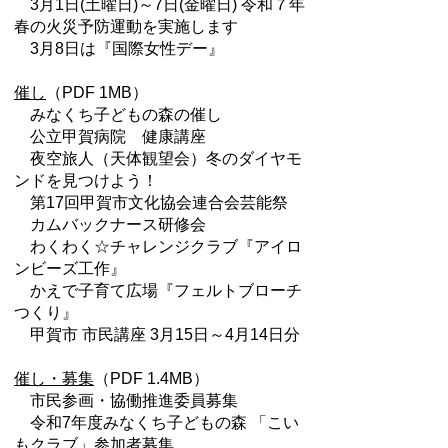
3月1日(土曜日)～7日(金曜日) 令和７年
春の火災予防運動を実施します
3月8日は『国際女性デー』
催し
（PDF 1MB）
みなくち子どもの森の催し
公立甲賀病院 健康講座
夜空旅人（天体観望会）冬のダイヤモ
ンドを見つけよう！
第17回甲賀市文化協会連合会芸能祭
カムバックナース研修会
わくわく☆チャレンジクラブ『アイロ
ンビーズ工作』
かえで子育て広場『フェルトブローチ
つくり』
甲賀市 市民講座 3月15日～4月14日分
催し・募集
（PDF 1.4MB）
市民参画・協働推進委員募集
令和7年度みなくち子どもの森 「こい
もクラブ」参加者募集