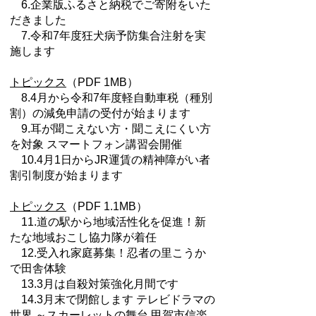
6.企業版ふるさと納税でご寄附をいた
だきました
7.令和7年度狂犬病予防集合注射を実
施します
トピックス
（PDF 1MB）
8.4月から令和7年度軽自動車税（種別
割）の減免申請の受付が始まります
9.耳が聞こえない方・聞こえにくい方
を対象 スマートフォン講習会開催
10.4月1日からJR運賃の精神障がい者
割引制度が始まります
トピックス
（PDF 1.1MB）
11.道の駅から地域活性化を促進！新
たな地域おこし協力隊が着任
12.受入れ家庭募集！忍者の里こうか
で田舎体験
13.3月は自殺対策強化月間です
14.3月末で閉館します テレビドラマの
世界 ～スカーレットの舞台 甲賀市信楽