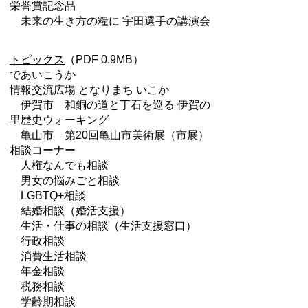
栄誉賞記念品
未来の生き方の糧に 宇田選手の講演会
トピックス
（PDF 0.9MB）
であいこうか
情報交流広場 となりまち いこか
伊賀市 和銅の道と丁石を巡る 伊賀の
里歴史ウォーキング
亀山市 第20回亀山市美術展（市展）
相談コーナー
人権なんでも相談
男女の悩みごと相談
LGBTQ+相談
結婚相談（婚活支援）
生活・仕事の相談（生活支援窓口）
行政相談
消費生活相談
年金相談
税務相談
学齢期相談