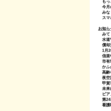
もっ
今月
みなく
スマホ
お知ら
みて 
水道
償却資
1月2
信楽
市有
かふか
高齢者
夜空旅
甲賀市
未来に
ピアノ
第24
看護職