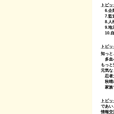
トピッ
6.企
7.監
8.人
9.地
10.
トピッ
知っと
多血小
もっと
元気な
忍者大
秋晴れ
家族で
トピッ
であい
情報交