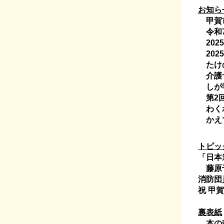
お知ら
甲賀市
令和7
202
202
たけの
介護サ
しが学
第2回
わくわ
かえで
トピッ
「日本
藤原千
消防団
祝 甲
裏表紙
本の