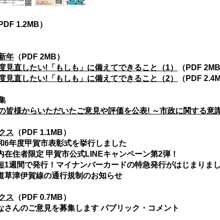
PDF 1.2MB）
新年
（PDF 2MB）
度見直したい!「もしも」に備えてできること（1）
（PDF 2M
度見直したい!「もしも」に備えてできること（2）
（PDF 2.4
集
の皆様からいただいたご意見や評価を公表! ～市政に関する意
クス
（PDF 1.1MB）
和6年度甲賀市表彰式を挙行しました
内在住者限定 甲賀市公式LINEキャンペーン第2弾！
短1週間で発行！マイナンバーカードの特急発行がはじまりま
道草津伊賀線の通行規制のお知らせ
クス
（PDF 0.7MB）
なさんのご意見を募集します パブリック・コメント