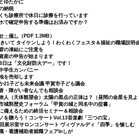
とゆたかに
の納税
ち診療所で休日に診療を行っています
で確定申告する準備はお済みですか？
せ・催し
（PDF 1.3MB）
きいて タイケンしよう！わくわくフェスタ＆福祉の職場説明
管の凍結にご注意を
産の申告が始まります
6日は「文化財防火デー」です！
中学生カンパニー
地を売却します
21子ども未来会議 甲賀市子ども議会
・障がい者なんでも相談会
人（天体観望会）太陽の黒点の正体は？（昼間の金星を見よ
城郭歴史フォーラム「甲賀の城と同名中の掟書」
備えるための終活セミナー＆相談会
を贈ろう！コンサートVol.13音楽劇「三つの宝」
回展示室サロンコンサート ヴィヴァルディ「四季」を愉しむ
・看護補助者就職フェアInしが