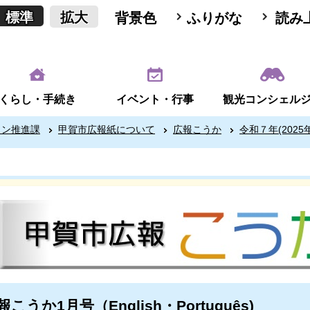
標準
拡大
背景色
ふりがな
読み
くらし・手続き
イベント・行事
観光コンシェル
ョン推進課
甲賀市広報紙について
広報こうか
令和７年(2025年
報こうか1月号（English・Português)