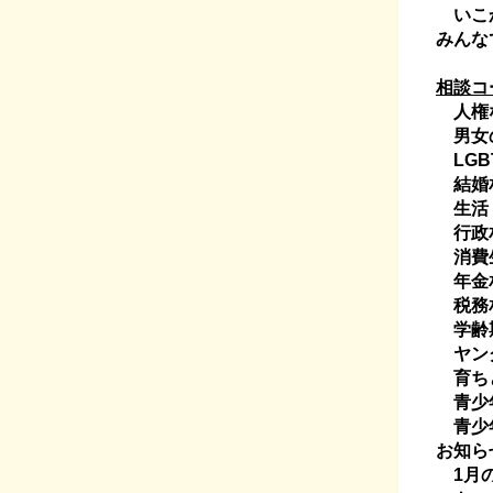
いこか
みんな
相談コ
人権
男女
LGB
結婚
生活・
行政
消費
年金
税務
学齢
ヤン
育ち
青少年
青少
お知ら
1月の