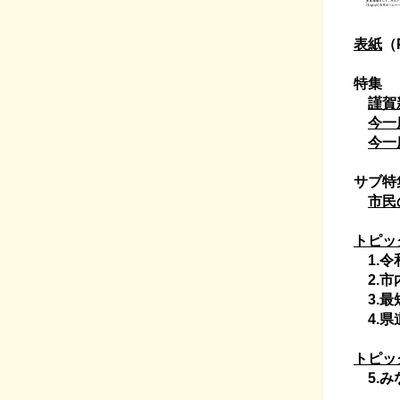
表紙
（
特集
謹賀
今一
今一
サブ特
市民
トピッ
1.令
2.市
3.最
4.県
トピッ
5.み