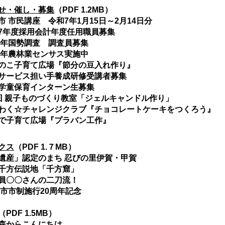
せ・催し・募集
（PDF 1.2MB）
 市民講座 令和7年1月15日～2月14日分
年度採用会計年度任用職員募集
5年国勢調査 調査員募集
5年農林業センサス実施中
こ子育て広場『節分の豆入れ作り』
ービス担い手養成研修受講者募集
童保育インターン生募集
 親子ものづくり教室「ジェルキャンドル作り」
く☆チャレンジクラブ『チョコレートケーキをつくろう』
子育て広場『プラバン工作』
クス
（PDF 1.７MB）
遺産」認定のまち 忍びの里伊賀・甲賀
方伝説地「千方窟」
員〇〇さんの二刀流！
賀市市制施行20周年記念
（PDF 1.5MB）
森からこんにちは