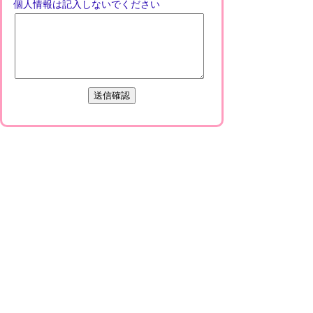
個人情報は記入しないでください
プライバシーポリシー
免責事項・著作権
リンクについて
このサイトの使い方
このサイトの考え方
甲賀市役所
〒528-8502
甲賀市水口町水口6053番地
TEL
0748-65-0650
FAX 0748-63-4086
市役所などの一般的な業務時間は9時～16時
45分です。（土・日曜日、祝日および12月