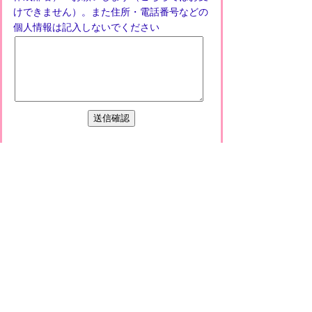
けできません）。また住所・電話番号などの
個人情報は記入しないでください
プライバシーポリシー
免責事項・著作権
リンクについて
このサイトの使い方
このサイトの考え方
甲賀市役所
〒528-8502
甲賀市水口町水口6053番地
TEL
0748-65-0650
FAX 0748-63-4086
市役所などの一般的な業務時間は9時～16時