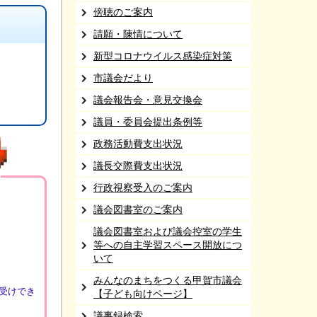
傍聴のご案内
請願・陳情について
新型コロナウイルス感染症対策
市議会だより
議会報告会・意見交換会
議員・委員会提出条例等
政務活動費支出状況
議長交際費支出状況
行政視察受入のご案内
議会図書室のご案内
議会図書室および議会控室の学生
等への自主学習スペース開放につ
いて
みんなのまちをつくる甲賀市議会
受けでき
【子ども向けページ】
議事録検索