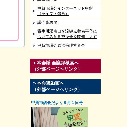
甲賀市議会インターネット中継
（ライブ・録画）
議会事務局
貴生川駅南口交流拠点整備事業に
ついての意見交換会を開催します
甲賀市議会政治倫理審査会
＞本会議 会議録検索へ
（外部ページへリンク）
＞本会議動画へ
（外部ページへリンク）
甲賀市議会だより８月１日号