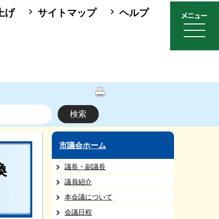
上げ
サイトマップ
ヘルプ
市議会ホーム
換
議長・副議長
議員紹介
本会議について
会議日程