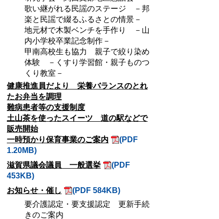
歌い継がれる民謡のステージ －邦
楽と民謡で綴るふるさとの情景－
地元材で木製ベンチを手作り －山
内小学校卒業記念制作－
甲南高校生も協力 親子で絞り染め
体験 －くすり学習館・親子ものつ
くり教室－
健康推進員だより 栄養バランスのとれ
たお弁当を調理
難病患者等の支援制度
土山茶を使ったスイーツ 道の駅などで
販売開始
一時預かり保育事業のご案内
(PDF
1.20MB)
滋賀県議会議員 一般選挙
(PDF
453KB)
お知らせ・催し
(PDF 584KB)
要介護認定・要支援認定 更新手続
きのご案内