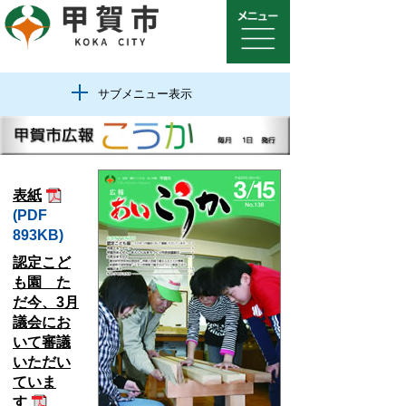
サブメニュー表示
表紙
(PDF
893KB)
認定こど
も園 た
だ今、3月
議会にお
いて審議
いただい
ていま
す