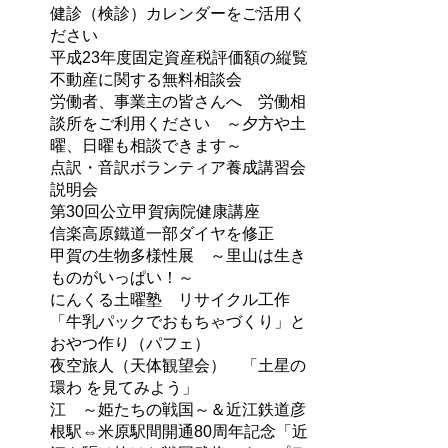
健診（検診）カレンダーをご活用く
ださい
平成23年度固定資産税評価額の縦覧
不動産に関する無料相談会
労働者、事業主の皆さんへ 労働相
談所をご利用ください ～夕方や土
曜、日曜も相談できます～
点訳・音訳ボランティア養成講習会
説明会
第30回公立甲賀病院健康講座
信楽高原鐵道一部ダイヤを修正
甲賀の生物多様性展 ～里山は生き
ものがいっぱい！～
にんくる土曜塾 リサイクル工作
「牛乳パックでおもちゃづくり」と
おやつ作り（パフェ）
夜空旅人（天体観望会） 「土星の
環わ を見てみよう」
江 ～姫たちの戦国～＆近江鉄道彦
根駅⇔米原駅間開通80周年記念「近