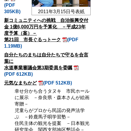
(PDF
305KB)
2011年3月15日号表紙
新コミュニティへの挑戦 自治振興交付
金 1億6,000万円を予算化 －平成23年
度予算（案）－
第21回 市長ぐるっトーク
(PDF
1.19MB)
自分たちのまちは自分たちで守るを合言
葉に
水道事業審議会第3期委員を委嘱
(PDF 612KB)
元気なまちかど
(PDF 512KB)
幸せ分かち合うタヌキ 市民ホール
に展示 －奈良県・森本さんが絵画
寄贈－
児童らがプロから民謡の発声法学
ぶ －鈴鹿馬子唄学習塾－
住民主体の観光を提案 －日本観光
研究学会 関西支部地区懇話会－