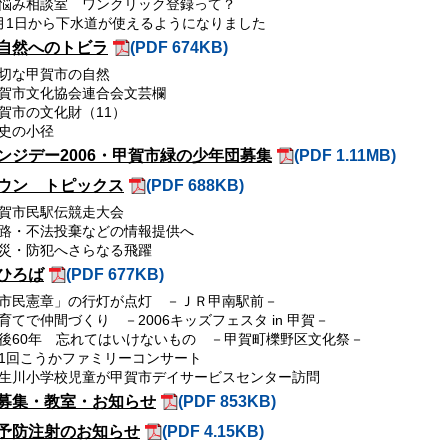
悩み相談室 ワンクリック登録って？
月1日から下水道が使えるようになりました
自然へのトビラ
(PDF 674KB)
切な甲賀市の自然
賀市文化協会連合会文芸欄
賀市の文化財（11）
史の小径
ンジデー2006・甲賀市緑の少年団募集
(PDF 1.11MB)
ウン トピックス
(PDF 688KB)
賀市民駅伝競走大会
路・不法投棄などの情報提供へ
災・防犯へさらなる飛躍
ひろば
(PDF 677KB)
市民憲章」の行灯が点灯 －ＪＲ甲南駅前－
育てで仲間づくり －2006キッズフェスタ in 甲賀－
後60年 忘れてはいけないもの －甲賀町櫟野区文化祭－
1回こうかファミリーコンサート
生川小学校児童が甲賀市デイサービスセンター訪問
募集・教室・お知らせ
(PDF 853KB)
予防注射のお知らせ
(PDF 4.15KB)