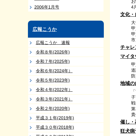
お
2006年1月号
4
文化・
大
甲
広報こうか
甲
市
広報こうか 速報
チャレ
令和８年(2026年)
マイタ
令和７年(2025年)
甲
道
令和６年(2024年）
防
令和５年(2023年)
地域の
令和４年(2022年）
「
子
令和３年(2021年）
戦
令和２年(2020年)
第
貴
平成３１年(2019年)
催し・
平成３０年(2018年)
狂犬病