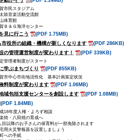
を動かそう
(PDF 1.14MB)
賀市民スタジアム
太鼓音楽活動交流館
山体育館
賀Ｂ＆Ｇ海洋センター
を見に行こう
(PDF 1.75MB)
ら市役所の組織・機構が新しくなります
(PDF 286KB)
設の管理運営制度が変わります！
(PDF 339KB)
定管理者制度がスタート
に学ぶまちづくり
(PDF 855KB)
賀市中心市街地活性化 基本計画策定状況
険料制度が変わります
(PDF 1.06MB)
地域包括支援センターを創設します
(PDF 1.08MB)
(PDF 1.84MB)
成18年度人権・よろず相談
楽焼・八田焼の育成へ
人目以降のお子さんの保育料が一部免除されます
宅用火災警報器を設置しましょう
町への手紙