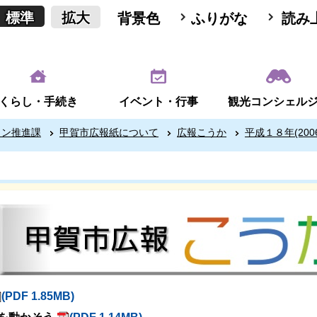
標準
拡大
背景色
ふりがな
読み
くらし・手続き
イベント・行事
観光コンシェル
ョン推進課
甲賀市広報紙について
広報こうか
平成１８年(200
(PDF 1.85MB)