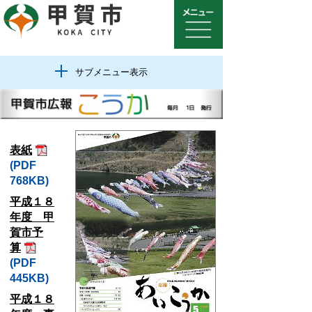
サブメニュー表示
表紙
(PDF
768KB)
平成１８
年度 甲
賀市予
算
(PDF
445KB)
平成１８