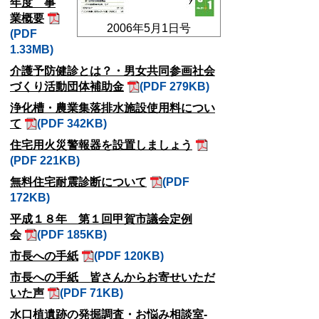
年度 事
業概要
2006年5月1日号
(PDF
1.33MB)
介護予防健診とは？・男女共同参画社会
づくり活動団体補助金
(PDF 279KB)
浄化槽・農業集落排水施設使用料につい
て
(PDF 342KB)
住宅用火災警報器を設置しましょう
(PDF 221KB)
無料住宅耐震診断について
(PDF
172KB)
平成１８年 第１回甲賀市議会定例
会
(PDF 185KB)
市長への手紙
(PDF 120KB)
市長への手紙 皆さんからお寄せいただ
いた声
(PDF 71KB)
水口植遺跡の発掘調査・お悩み相談室-