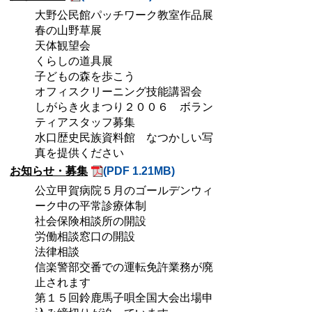
大野公民館パッチワーク教室作品展
春の山野草展
天体観望会
くらしの道具展
子どもの森を歩こう
オフィスクリーニング技能講習会
しがらき火まつり２００６ ボラン
ティアスタッフ募集
水口歴史民族資料館 なつかしい写
真を提供ください
お知らせ・募集
(PDF 1.21MB)
公立甲賀病院５月のゴールデンウィ
ーク中の平常診療体制
社会保険相談所の開設
労働相談窓口の開設
法律相談
信楽警部交番での運転免許業務が廃
止されます
第１５回鈴鹿馬子唄全国大会出場申