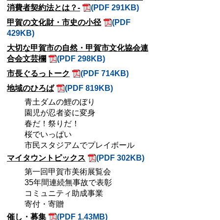
消費者契約法とは？-
(PDF 291KB)
甲賀の文化財・市史の小径
(PDF
429KB)
大切な甲賀市の自然・甲賀市文化協会連
合会文芸欄
(PDF 298KB)
市長ぐるっトーク
(PDF 714KB)
地域のひろば
(PDF 819KB)
青土ダムの鯉のぼり
園児が忍者姿に変身
春だ！祭りだ！
桜でいっぱい
市民スタジアムでプレイボール
マイタウントピックス
(PDF 302KB)
第一回甲賀市美術展覧会
35年間連続無事故で表彰
コミュニティ助成事業
寄付・寄贈
催し・募集
(PDF 1.43MB)