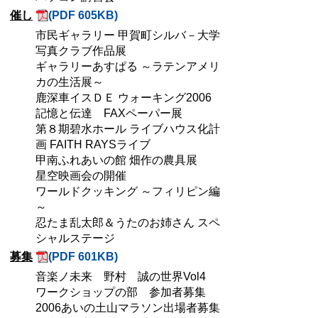
催し
(PDF 605KB)
市民ギャラリー 甲賀町シルバ－大学
写真クラブ作品展
ギャラリーあすぱる ～ラテンアメリ
カの生活展～
鹿深車イスＤＥ ウォーキング2006
記憶と伝達 FAXペーパー展
第８期碧水ホール ライブハウス化計
画 FAITH RAYSライブ
甲南ふれあいの館 畑作の農具展
星空映画会の開催
ワールドクッキング ～フィリピン編
～
忍たま乱太郎＆うたのお姉さん スペ
シャルステージ
募集
(PDF 601KB)
音楽ノ未来 野村 誠の世界Vol4
ワークショップの部 参加者募集
2006あいの土山マラソン出場者募集