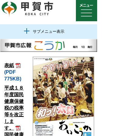
サブメニュー表示
表紙
(PDF
775KB)
平成１８
年度国民
健康保健
税の税率
等を改正
しま
す。
国民健康