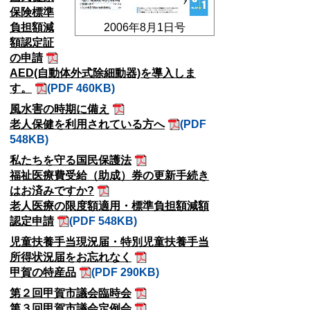
保険標準
負担額減
2006年8月1日号
額認定証
の申請
AED(自動体外式除細動器)を導入しま
す。
(PDF 460KB)
風水害の時期に備え
老人保健を利用されている方へ
(PDF
548KB)
私たちを守る国民保護法
福祉医療費受給（助成）券の更新手続き
はお済みですか?
老人医療の限度額適用・標準負担額減額
認定申請
(PDF 548KB)
児童扶養手当現況届・特別児童扶養手当
所得状況届をお忘れなく
甲賀の特産品
(PDF 290KB)
第２回甲賀市議会臨時会
第３回甲賀市議会定例会