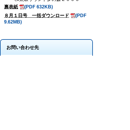
裏表紙
(PDF 632KB)
８月１日号 一括ダウンロード
(PDF
9.62MB)
お問い合わせ先
シティプロモーション推進課
所在地/〒 528-8502滋賀県甲賀市水口町水口6053
番地
電話番号/
0748-69-2105
FAX/0748-63-4619
このページに関するアンケート（シティ