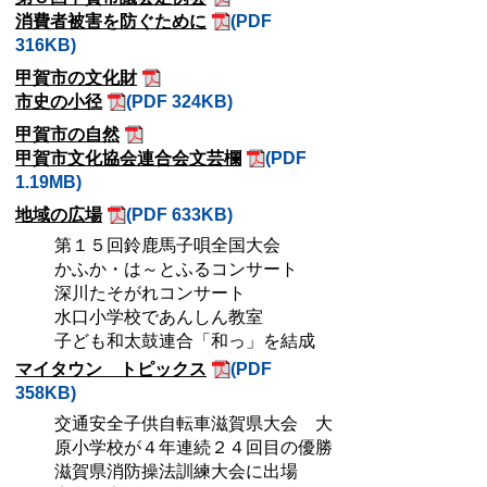
消費者被害を防ぐために
(PDF
316KB)
甲賀市の文化財
市史の小径
(PDF 324KB)
甲賀市の自然
甲賀市文化協会連合会文芸欄
(PDF
1.19MB)
地域の広場
(PDF 633KB)
第１５回鈴鹿馬子唄全国大会
かふか・は～とふるコンサート
深川たそがれコンサート
水口小学校であんしん教室
子ども和太鼓連合「和っ」を結成
マイタウン トピックス
(PDF
358KB)
交通安全子供自転車滋賀県大会 大
原小学校が４年連続２４回目の優勝
滋賀県消防操法訓練大会に出場