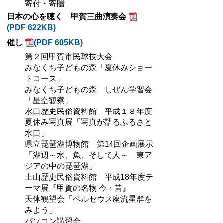
寄付・寄贈
日本の心を聴く 甲賀三曲演奏会
(PDF 622KB)
催し
(PDF 605KB)
第２回甲賀市民球技大会
みなくち子どもの森「夏休みショー
トコース」
みなくち子どもの森 しぜん学習会
「星空観察」
水口歴史民俗資料館 平成１８年度
夏休み写真展「写真が語るふるさと
水口」
県立琵琶湖博物館 第14回企画展示
「湖辺～水、魚、そして人～ 東ア
ジアの中の琵琶湖」
土山歴史民俗資料館 平成18年度テ
ーマ展『甲賀の名物 今・昔』
天体観望会「ペルセウス座流星群を
みよう」
パソコン講習会