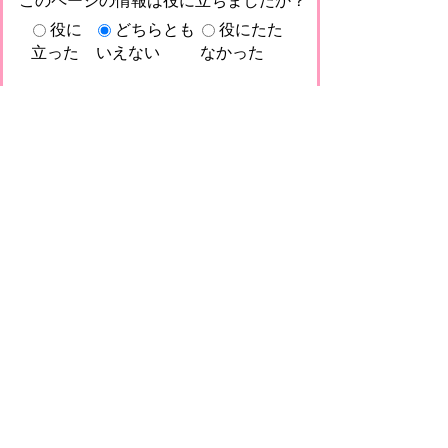
このページの情報は役に立ちましたか？
役に
どちらとも
役にたた
立った
いえない
なかった
このページに関してご意見がありました
らご記入ください。
（ご注意）回答が必要なお問い合わせは，直
接このページの「お問い合わせ先」（ページ
作成部署）へお願いします（こちらではお受
けできません）。また住所・電話番号などの
個人情報は記入しないでください
プライバシーポリシー
免責事項・著作権