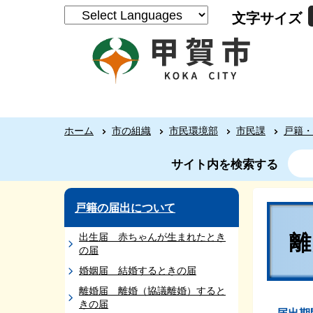
文字サイズ
ホーム
市の組織
市民環境部
市民課
戸籍・
サイト内を検索する
戸籍の届出について
出生届 赤ちゃんが生まれたとき
の届
婚姻届 結婚するときの届
離婚届 離婚（協議離婚）すると
きの届