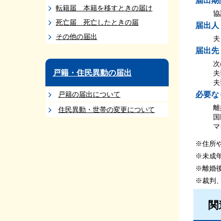
届出期
転籍届 本籍を移すときの届け
協
死亡届 死亡したときの届
届出人
その他の届出
夫
届出先
次
戸籍・住民異動の届出
夫
夫
戸籍の届出について
必要な
離
住民異動・世帯の変更について
国
マ
※住所
※未成
※離婚
※裁判
関