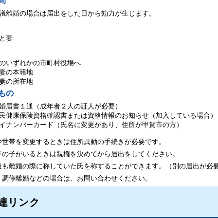
間
議離婚の場合は届出をした日から効力が生じます。
と妻
のいずれかの市町村役場へ
妻の本籍地
妻の所在地
もの
婚届書１通（成年者２人の証人が必要）
民健康保険資格確認書または資格情報のお知らせ（加入している場合）
イナンバーカード（氏名に変更があり、住所が甲賀市の方）
や世帯を変更するときは住所異動の手続きが必要です。
年の子がいるときは親権を決めてから届出をしてください。
後も離婚の際に称していた氏を称することができます。（別の届出が必
、調停離婚などの場合は、お問い合わせください。
連リンク