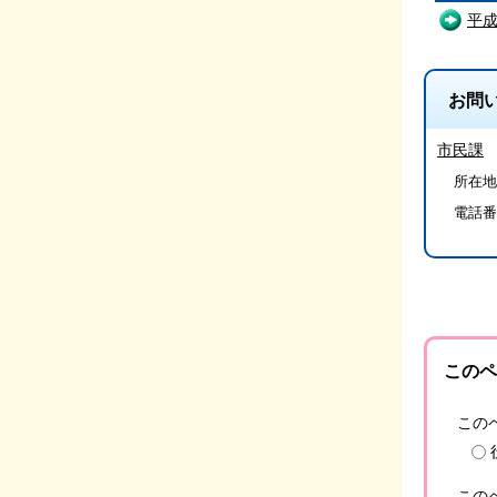
平
お問
市民課
所在地/
電話番
このペ
この
この