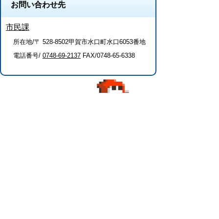
お問い合わせ先
市民課
所在地/〒 528-8502甲賀市水口町水口6053番地
電話番号/
0748-69-2137
FAX/0748-65-6338
このページに関するアンケート（市民
課）
このページの情報は役に立ちましたか？
役に
どちらとも
役にたた
立った
いえない
なかった
このページに関してご意見がありました
らご記入ください。