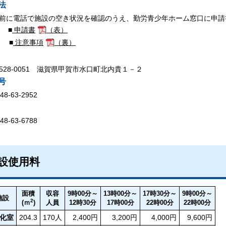
法
前に電話で施設の空き状況を確認のうえ、勤労青少年ホーム窓口に申請
■
申請書
（表）
■
注意事項
（裏）
528-0051 滋賀県甲賀市水口町北内貴１－２
号
48-63-2952
48-63-6788
設使用料
面積
収容
9時00分～
13時00分～
17時30分～
9時00分～
施設
2
(ｍ
)
人員
12時30分
17時00分
22時00分
22時00分
化室
204.3
170人
2,400円
3,200円
4,000円
9,600円