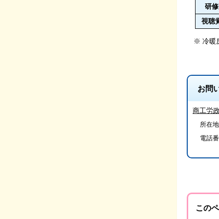
研修
視聴
※ 冷
お問
商工労
所在地/
電話番
このペ