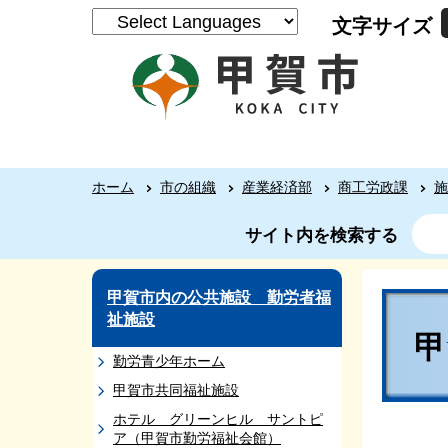
文字サイズ
ホーム
市の組織
産業経済部
商工労政課
施
サイト内を検索する
甲賀市内の公共施設 勤労者福
祉施設
勤労青少年ホーム
甲賀市共同福祉施設
ホテル グリーンヒル サントピ
ア（甲賀市勤労福祉会館）