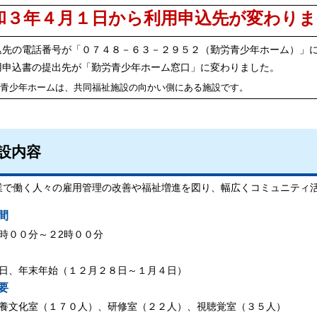
和３年４月１日から利用申込先が変わりま
込先の電話番号が「０７４８－６３－２９５２（勤労青少年ホーム）
用申込書の提出先が「勤労青少年ホーム窓口」に変わりました。
労青少年ホームは、共同福祉施設の向かい側にある施設です。
設内容
業で働く人々の雇用管理の改善や福祉増進を図り、幅広くコミュニティ
間
時００分～
２2時００分
日、年末年始（１２月２８日～１月４日）
要
養文化室（１７０人）、研修室（２２人）、視聴覚室（３５人）