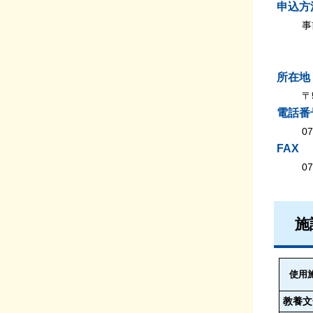
申込方
事
所在地
〒
電話番
07
FAX
07
施
使用
教養文