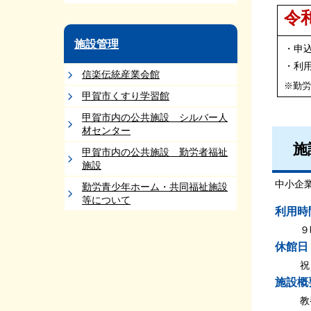
令
施設管理
・申
・利
信楽伝統産業会館
※勤
甲賀市くすり学習館
甲賀市内の公共施設 シルバー人
材センター
施
甲賀市内の公共施設 勤労者福祉
施設
中小企
勤労青少年ホーム・共同福祉施設
等について
利用時
９
休館日
祝
施設概
教