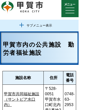
サブメニュー表示
甲賀市内の公共施設 勤
労者福祉施設
電話
施設名称
住所
番号
〒528-
甲賀市共同福祉施設
0051
0748-
（サントピア水口
甲賀市水
63-
内）
口町北内
2953