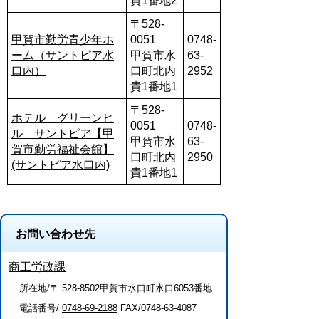
貴1番地2
〒528-
甲賀市勤労青少年ホ
0051
0748-
ーム（サントピア水
甲賀市水
63-
口内）
口町北内
2952
貴1番地1
〒528-
ホテル グリーンヒ
0051
0748-
ル サントピア【甲
甲賀市水
63-
賀市勤労福祉会館】
口町北内
2950
(サントピア水口内)
貴1番地1
お問い合わせ先
商工労政課
所在地/〒 528-8502甲賀市水口町水口6053番地
電話番号/
0748-69-2188
FAX/0748-63-4087