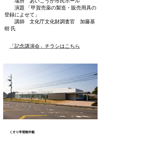
場所 あいこうか市民ホール
演題 「甲賀売薬の製造・販売用具の
登録によせて」
講師 文化庁文化財調査官 加藤基
樹 氏
「記念講演会」チラシはこちら
くすり学習館外観