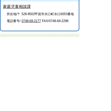
家庭児童相談課
所在地/〒 528-8502甲賀市水口町水口6053番地
電話番号/
0748-69-2177
FAX/0748-69-2298
プライバシーポリシー
免責事項・著作権
リンクについて
このサイトの使い方
このサイトの考え方
甲賀市役所
〒528-8502
甲賀市水口町水口6053番地
TEL
0748-65-0650
FAX 0748-63-4086
市役所などの一般的な業務時間は9時～16時
45分です。（土・日曜日、祝日および12月
29日～1月3日は休みです）
各課連絡先
お問合せ