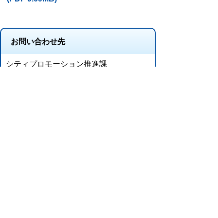
お問い合わせ先
シティプロモーション推進課
所在地/〒 528-8502滋賀県甲賀市水口町水口6053
番地
電話番号/
0748-69-2105
FAX/0748-63-4619
このページに関するアンケート（シティ
プロモーション推進課）
このページの情報は役に立ちましたか？