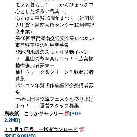
モノと暮らし１ －かんぴょうを中
心とした畑作の農具－」
あすぱる甲賀10周年まつり（社団法
人甲賀・湖南人権センター10周年記
念事業）
第40回甲賀湖南交通安全誓いの集い
市営駐車場の利用者募集
びわ湖水源の森づくり活動イベン
ト 里山の秋を楽しもう！～広葉樹
植樹参加者募集～
杣川ウォーク＆クリーン作戦参加者
募集
パソコン年賀状作成講習会受講者募
集
一緒に国際交流フェスタを盛り上げ
よう！ ～運営スタッフ募集～
裏表紙 こうかギャラリー
(PDF
2.2MB)
１１月１日号 一括ダウンロード
(PDF 9.09MB)