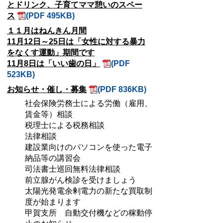
とドリンク、子育てママ憩いのスペー
ス
(PDF 495KB)
１１月はねんきん月間
11月12日～25日は「女性に対する暴力
をなくす運動」期間です
11月8日は「いい歯の日」
(PDF
523KB)
お知らせ・催し・募集
(PDF 836KB)
社会保険労務士による労働（雇用、
賃金等）相談
税理士による税務相談
法律相談
建設業向けのパソコンを使った電子
納品等の講習会
司法書士巡回無料法律相談
前立腺がん検診を受けましょう
太陽光発電余剰電力の新たな買取制
度が始まります
甲賀支所 自動交付機などの稼動停