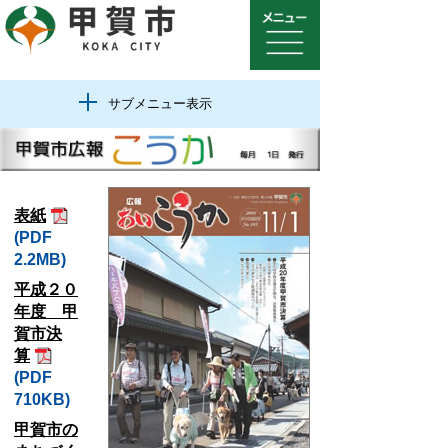
サブメニュー表示
表紙
(PDF
2.2MB)
平成２０
年度 甲
賀市決
算
(PDF
710KB)
甲賀市の