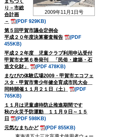
まちづく
り－市総
2009年11月1日号
合計画
－
(PDF 929KB)
第５回甲賀市議会定例会
平成２０年度決算審査報告
(PDF
455KB)
平成２２年度 児童クラブ利用申込受付
甲賀市史第６巻発刊 「民俗・建築・石
造文化財」
(PDF 478KB)
まなびの体験広場2009・甲賀市エコフェ
スタ・甲賀市青少年健全育成市民大会
同時開催１１月２１日（土）
(PDF
765KB)
１１月は児童虐待防止推進期間です
秋の火災予防運動 １１月９日～１５
日
(PDF 598KB)
元気なまちかど
(PDF 855KB)
東海道五十三次盲導犬使用者ウォー