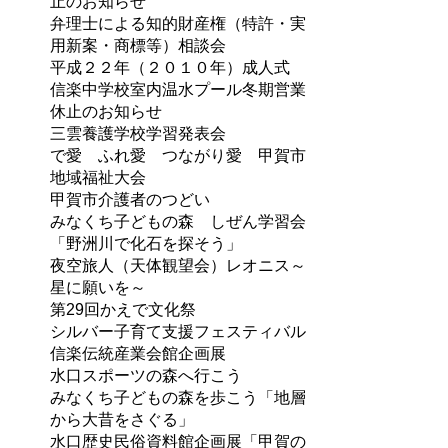
止のお知らせ
弁理士による知的財産権（特許・実
用新案・商標等）相談会
平成２２年（２０１０年）成人式
信楽中学校室内温水プール冬期営業
休止のお知らせ
三雲養護学校学習発表会
で愛 ふれ愛 つながり愛 甲賀市
地域福祉大会
甲賀市介護者のつどい
みなくち子どもの森 しぜん学習会
「野洲川で化石を探そう」
夜空旅人（天体観望会）レオニス～
星に願いを～
第29回かえで文化祭
シルバー子育て支援フェスティバル
信楽伝統産業会館企画展
水口スポーツの森へ行こう
みなくち子どもの森を歩こう「地層
から大昔をさぐる」
水口歴史民俗資料館企画展「甲賀の