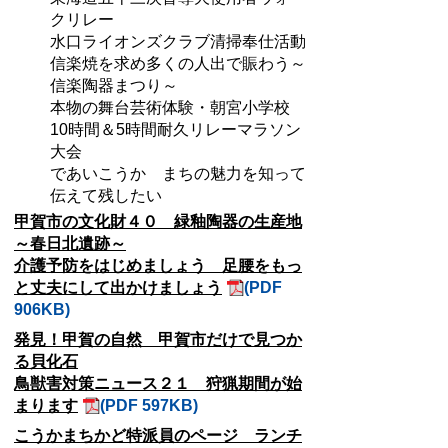
クリレー
水口ライオンズクラブ清掃奉仕活動
信楽焼を求め多くの人出で賑わう～
信楽陶器まつり～
本物の舞台芸術体験・朝宮小学校
10時間＆5時間耐久リレーマラソン
大会
であいこうか まちの魅力を知って
伝えて残したい
甲賀市の文化財４０ 緑釉陶器の生産地
～春日北遺跡～
介護予防をはじめましょう 足腰をもっ
と丈夫にして出かけましょう
(PDF
906KB)
発見！甲賀の自然 甲賀市だけで見つか
る貝化石
鳥獣害対策ニュース２１ 狩猟期間が始
まります
(PDF 597KB)
こうかまちかど特派員のページ ランチ