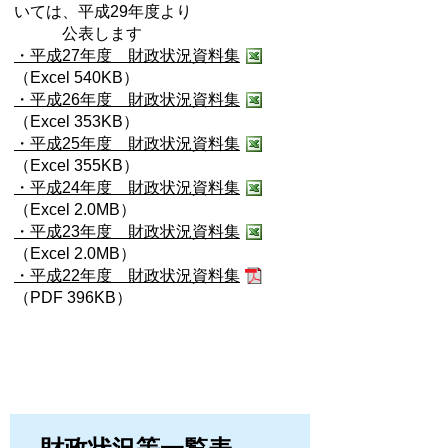
いては、平成29年度より
公表します
・平成27年度 財政状況資料集
（Excel 540KB）
・平成26年度 財政状況資料集
（Excel 353KB）
・平成25年度 財政状況資料集
（Excel 355KB）
・平成24年度 財政状況資料集
（Excel 2.0MB）
・平成23年度 財政状況資料集
（Excel 2.0MB）
・平成22年度 財政状況資料集
（PDF 396KB）