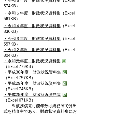
・令和６年度 財政状況資料集
（Excel
574KB）
・令和５年度 財政状況資料集
（Excel
561KB）
・令和４年度 財政状況資料集
（Excel
836KB）
・令和３年度 財政状況資料集
（Excel
557KB）
・令和２年度 財政状況資料集
（Excel
804KB）
・令和元年度 財政状況資料集
（Excel 779KB）
・平成30年度 財政状況資料集
（Excel 757KB）
・平成29年度 財政状況資料集
（Excel 746KB）
・平成28年度 財政状況資料集
（Excel 671KB）
※債務償還可能年数は総務省で算出
式を精査中であり、財政状況資料集にお