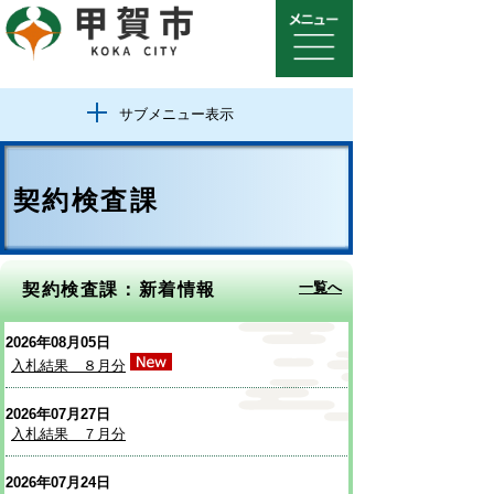
サブメニュー表示
契約検査課
一覧へ
契約検査課：新着情報
2026年08月05日
入札結果 ８月分
2026年07月27日
入札結果 ７月分
2026年07月24日