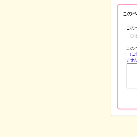
このペ
この
この
（ご
ませ