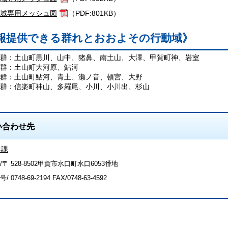
域専用メッシュ図
（PDF:801KB）
報提供できる群れとおおよその行動域》
群：土山町黒川、山中、猪鼻、南土山、大澤、甲賀町神、岩室
群：土山町大河原、鮎河
群：土山町鮎河、青土、瀬ノ音、頓宮、大野
群：信楽町神山、多羅尾、小川、小川出、杉山
い合わせ先
興課
〒 528-8502甲賀市水口町水口6053番地
号/
0748-69-2194
FAX/0748-63-4592