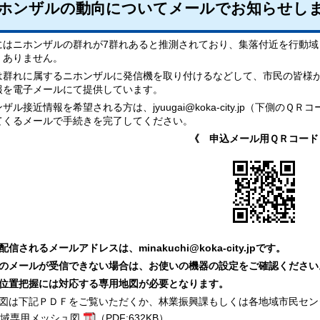
ホンザルの動向についてメールでお知らせし
はニホンザルの群れが7群れあると推測されており、集落付近を行動域
くありません。
群れに属するニホンザルに発信機を取り付けるなどして、市民の皆様が
報を電子メールにて提供しています。
ル接近情報を希望される方は、jyuugai@koka-city.jp（下側
てくるメールで手続きを完了してください。
《 申込メール用ＱＲコード
配信されるメールアドレスは、minakuchi@koka-city.jpです。
らのメールが受信できない場合は、お使いの機器の設定をご確認ください
の位置把握には対応する専用地図が必要となります。
地図は下記ＰＤＦをご覧いただくか、林業振興課もしくは各地域市民セン
域専用メッシュ図
（PDF:632KB）