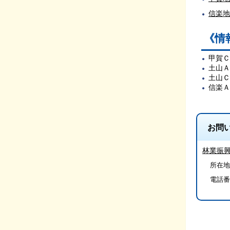
信楽地
《情
甲賀Ｃ
土山Ａ
土山Ｃ
信楽Ａ
お問
林業振
所在地/
電話番