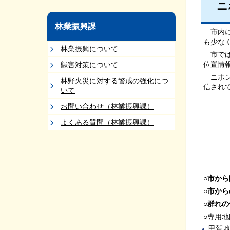
ニ
林業振興課
市内に
も少な
林業振興について
市では
位置情
獣害対策について
ニホンザ
林野火災に対する警戒の強化につ
信され
いて
お問い合わせ（林業振興課）
よくある質問（林業振興課）
○市から
○市か
○群れ
○専用
甲賀地