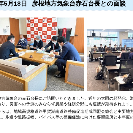
1年5月18日
彦根地方気象台赤石台長との面談
方気象台の赤石台長にご訪問いただきました。近年の大雨の頻発化、激
おり、災害への予測のみならず農業や経済分野にも連携が期待されます
らは、地域高規格道路甲賀湖南道路整備促進期成同盟会総会と主要地方
た。歩道や道路拡幅、バイパス等の整備促進に向けた要望箇所と本年度