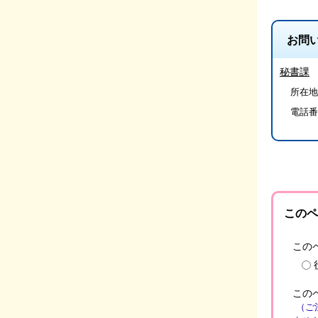
お問
秘書課
所在地
電話番
このペ
この
この
（ご