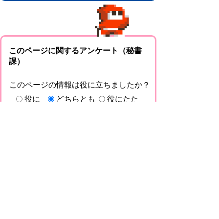
このページに関するアンケート（秘書
課）
このページの情報は役に立ちましたか？
役に
どちらとも
役にたた
立った
いえない
なかった
このページに関してご意見がありました
らご記入ください。
（ご注意）回答が必要なお問い合わせは，直
接このページの「お問い合わせ先」（ページ
作成部署）へお願いします（こちらではお受
けできません）。また住所・電話番号などの
個人情報は記入しないでください