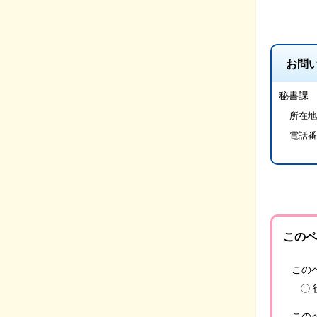
お問
秘書課
所在地
電話番
このペ
この
この