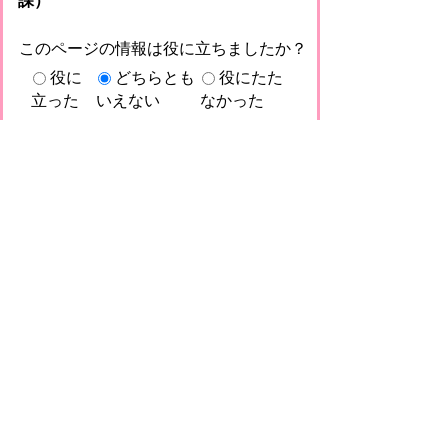
課）
このページの情報は役に立ちましたか？
役に
どちらとも
役にたた
立った
いえない
なかった
このページに関してご意見がありました
らご記入ください。
（ご注意）回答が必要なお問い合わせは，直
接このページの「お問い合わせ先」（ページ
作成部署）へお願いします（こちらではお受
けできません）。また住所・電話番号などの
個人情報は記入しないでください