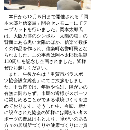
本日から12月５日まで開催される「岡
本太郎と信楽展」開会セレモニーにてテ
ープカットを行いました。岡本太郎氏
は、大阪万博のシンボル「太陽の塔」の
背面にある黒い太陽のほか、信楽で数多
くの作品を作られ、信楽町名誉町民とな
られました。この事業は岡本太郎氏生誕
110周年を記念し企画されました。皆様
ぜひお越しください。
また、午後からは「甲賀市パラスポー
ツ協会設立総会」にてご挨拶をしまし
た。甲賀市では、年齢や性別、障がいの
有無に関わらず、市民の皆様がスポーツ
に親しめることができる環境づくりを進
めております。そうした中、今回、新た
に設立された協会の皆様には障がい者ス
ポーツの普及はもとより、障がいのある
方々の居場所づくりや健康づくりにご貢