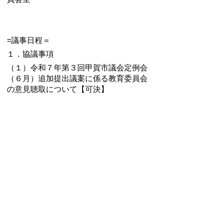
=議事日程＝
１．協議事項
（１）令和７年第３回甲賀市議会定例会
（６月）追加提出議案に係る教育委員会
の意見聴取について【可決】
・
令和７年第9回甲賀市教育委員会（臨
時会）資料
・
令和７年第9回甲賀市教育委員会（臨
時会）会議録
令和７年第８回教育委
員会定例会