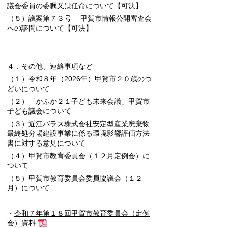
議会委員の委嘱又は任命について
【可決】
（５）議案第７３号 甲賀市情報公開審査会
への諮問について
【可決】
４．その他、連絡事項など
（１）令和８年（2026年）甲賀市２０歳のつ
どいについて
（２）「かふか２１子ども未来会議」甲賀市
子ども議会について
（３）近江バラス株式会社安定型産業廃棄物
最終処分場建設事業に係る環境影響評価方法
書に対する意見について
（４）
甲賀市教育委員会（１２月定例会）に
ついて
（５）甲賀市教育委員会委員協議会（１２
月）について
・
令和７年第１８回甲賀市教育委員会（定例
会）資料