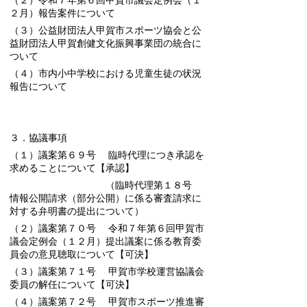
（２）令和７年第６回甲賀市議会定例会（１
２月）報告案件について
（３）公益財団法人甲賀市スポーツ協会と公
益財団法人甲賀創健文化振興事業団の統合に
ついて
（４）市内小中学校における児童生徒の状況
報告について
３．協議事項
（１）議案第６９号 臨時代理につき承認を
求めることについて
【承認】
（臨時代理第１８号
情報公開請求（部分公開）に係る審査請求に
対する弁明書の提出について）
（２）議案第７０号 令和７年第６回甲賀市
議会定例会（１２月）提出議案に係る教育委
員会の意見聴取について
【可決】
（３）議案第７１号 甲賀市学校運営協議会
委員の解任について
【可決】
（４）議案第７２号 甲賀市スポーツ推進審