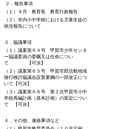
２．報告事項
（１）９月 教育長 教育行政報告
（２）市内小中学校における児童生徒の
状況報告について
３．協議事項
（１）議案第６４号 甲賀市少年センタ
ー協議委員の委嘱又は任命につい
て 【可決】
（２）議案第６５号 甲賀市部活動地域
移行検討協議会設置要綱の一部改正につ
いて【可決】
（３）議案第６６号 第２次甲賀市小中
学校再編計画（基本計画）の策定につい
て 【可決】
４．その他、連絡事項など
（１）甲賀市教育委員会（１０月定例