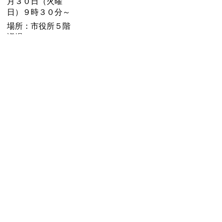
月３０日（火曜
日）９時３０分～
場所：市役所５階
議場
内容：各委員長報
告、質疑、討論、
採決
お問い合わせ先
議会事務局
所在地/〒 528-8502甲賀市水口町水口6053番地
電話番号/
0748-69-2258
FAX/0748-63-4373