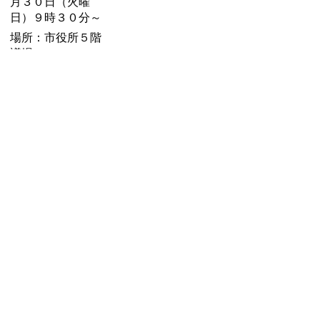
月３０日（火曜
日）９時３０分～
場所：市役所５階
議場
内容：各委員長報
告、質疑、討論、
採決
お問い合わせ先
議会事務局
所在地/〒 528-8502甲賀市水口町水口6053番地
電話番号/
0748-69-2258
FAX/0748-63-4373