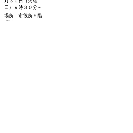
月３０日（火曜
日）９時３０分～
場所：市役所５階
議場
内容：各委員長報
告、質疑、討論、
採決
お問い合わせ先
議会事務局
所在地/〒 528-8502甲賀市水口町水口6053番地
電話番号/
0748-69-2258
FAX/0748-63-4373