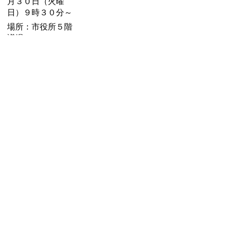
月３０日（火曜
日）９時３０分～
場所：市役所５階
議場
内容：各委員長報
告、質疑、討論、
採決
お問い合わせ先
議会事務局
所在地/〒 528-8502甲賀市水口町水口6053番地
電話番号/
0748-69-2258
FAX/0748-63-4373