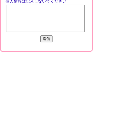
個人情報は記入しないでください
PREFEITURA DA CIDADE DE KOKA,
SEDE DE MINAKUCHI
〒528-8502 SHIGA-KEN, KOKA-SHI,
MINAKUCHI-CHO, MINAKUCHI, 6053 TEL
0748-65-0650 FAX 0748-63-4554
Copyright (C) Koka City Office. All Rights
Reserved
プライバシーポリシー
免責事項・著作権
リンクについて
このサイトの使い方
このサイトの考え方