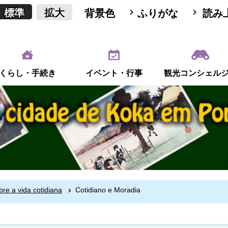
標準
拡大
背景色
ふりがな
読み
くらし・手続き
イベント・行事
観光コンシェル
bre a vida cotidiana
Cotidiano e Moradia