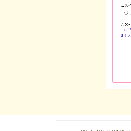
この
この
（ご
ませ