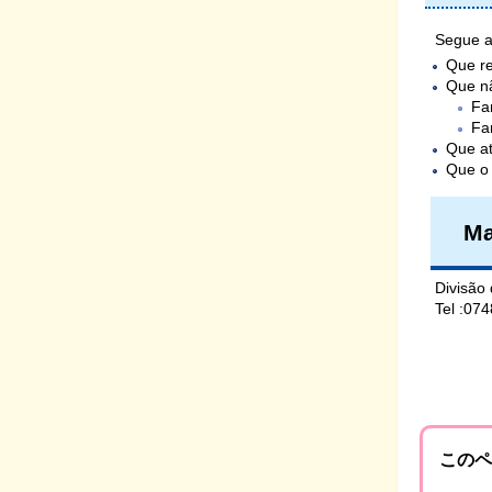
Segue a
Que re
Que n
Fa
Fa
Que at
Que o 
Ma
Divisão
Tel :07
このペ