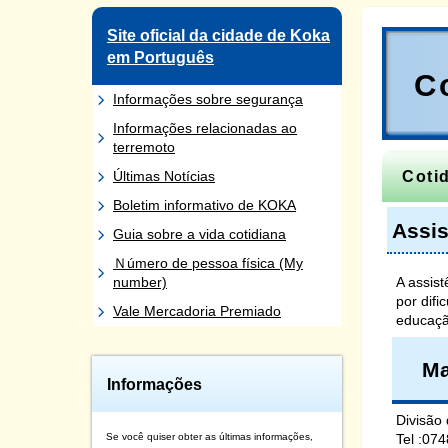
Site oficial da cidade de Koka
em Português
C
Informações sobre segurança
Informações relacionadas ao
terremoto
Últimas Notícias
Coti
Boletim informativo de KOKA
Assis
Guia sobre a vida cotidiana
Ｎúmero de pessoa física (My
number)
A assis
por dif
Vale Mercadoria Premiado
educaçã
Ma
Informações
Divisão
Se você quiser obter as últimas informações,
Tel :07