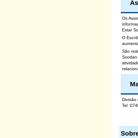
As
Os Assi
informa
Estar S
O Escri
aumenta
São rea
Soodan )
atividad
relacion
Ma
Divisão
Tel :07
Sobre