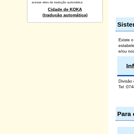
acesse sites de tradução automática
Cidade de KOKA
(tradução automática)
Siste
Existe 
estabel
e/ou no
In
Divisão
Tel :07
Para 