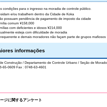
s condições para o ingresso na moradia de controle público.
sidam e/ou trabalhem dentro da Cidade de Koka
ão possuam pendência de pagamento de imposto da cidade
mília comum ¥158,000
mílias com deficientes e idosos ¥214,000
ualmente esteja com dificuldade de moradia
requerente e demais moradores não façam parte de grupos mafiosos
iores informações
 de Construção / Departamento de Controle Urbano / Seção de Morado
48-65-0609 Fax : 0748-63-4601
ージに関するアンケート