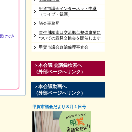
甲賀市議会インターネット中継
（ライブ・録画）
議会事務局
貴生川駅南口交流拠点整備事業に
受けでき
ついての意見交換会を開催します
甲賀市議会政治倫理審査会
＞本会議 会議録検索へ
（外部ページへリンク）
＞本会議動画へ
（外部ページへリンク）
甲賀市議会だより８月１日号