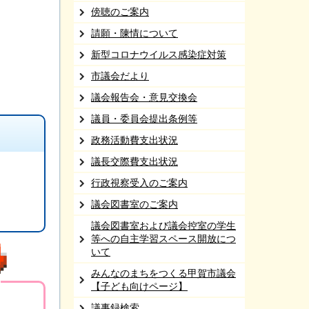
傍聴のご案内
請願・陳情について
新型コロナウイルス感染症対策
市議会だより
議会報告会・意見交換会
議員・委員会提出条例等
政務活動費支出状況
議長交際費支出状況
行政視察受入のご案内
議会図書室のご案内
議会図書室および議会控室の学生
等への自主学習スペース開放につ
いて
みんなのまちをつくる甲賀市議会
【子ども向けページ】
議事録検索