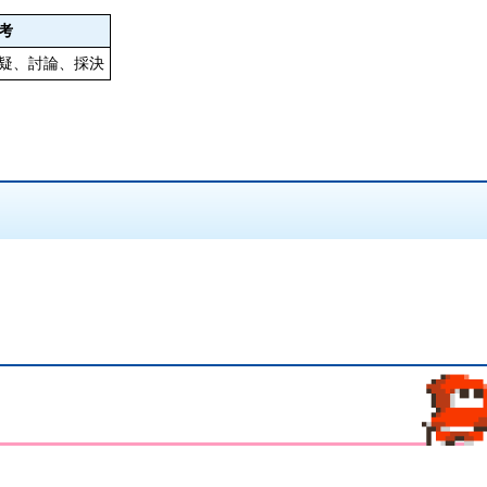
考
疑、討論、採決