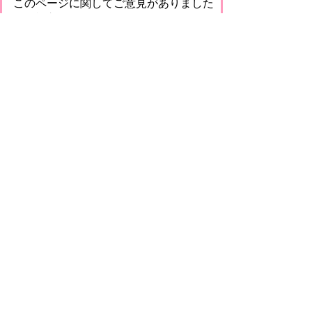
このページに関してご意見がありました
らご記入ください。
（ご注意）回答が必要なお問い合わせは，直
接このページの「お問い合わせ先」（ページ
作成部署）へお願いします（こちらではお受
けできません）。また住所・電話番号などの
個人情報は記入しないでください
プライバシーポリシー
免責事項・著作権
リンクについて
このサイトの使い方
このサイトの考え方
甲賀市役所