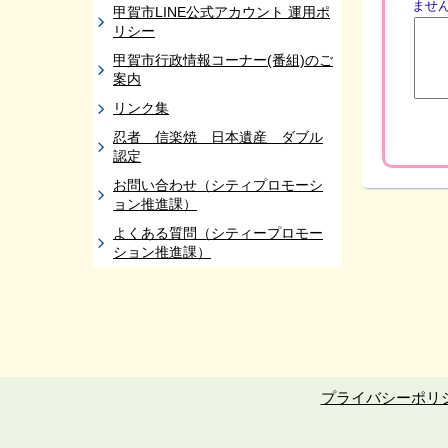
ませ
甲賀市LINE公式アカウント 運用ポ
リシー
甲賀市行政情報コーナー(番組)のご
案内
リンク集
忍者 信楽焼 日本遺産 ダブル
認定
お問い合わせ（シティプロモーシ
ョン推進課）
よくある質問（シティープロモー
ション推進課）
プライバシーポリ