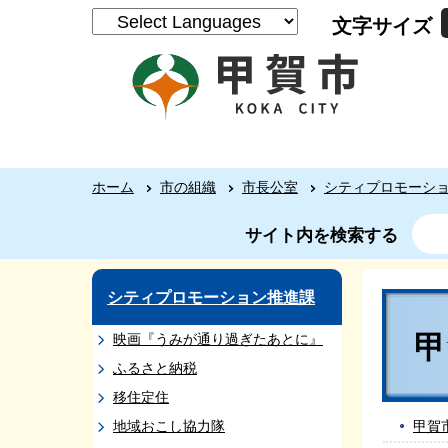
文字サイズ
ホーム
市の組織
市長公室
シティプロモーシ
サイト内を検索する
シティプロモーション推進課
映画『うみが通り過ぎたあとに』
ふるさと納税
移住定住
地域おこし協力隊
甲賀