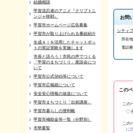
結婚相談
甲賀流忍者のアニメ『クリプトニ
ンジャ咲耶』
お問
甲賀市ホームページ広告募集
シティ
甲賀市が取り上げられる番組紹介
所在地
生成ＡＩを活用したチャットボッ
電話番
トの実証実験を実施します
市長と語ろう！市民の声でつくる
「甲賀のまちづくり」座談会につ
いて
甲賀市公式SNS等について
甲賀市広報紙について
このペ
安全安心情報の放送について
甲賀市まちづくり「出前講座」
この
甲賀市暮らしの便利帳
甲賀市補助金等一覧（分野別）
この
市勢要覧
（ご