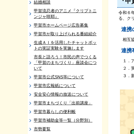
『甲
結婚相談
甲賀流忍者のアニメ『クリプトニ
令和６
ンジャ咲耶』
る、ク
甲賀市ホームページ広告募集
連携
甲賀市が取り上げられる番組紹介
相互協
生成ＡＩを活用したチャットボッ
トの実証実験を実施します
連携
市長と語ろう！市民の声でつくる
１．ア
「甲賀のまちづくり」座談会につ
いて
２．実
３．新
甲賀市公式SNS等について
甲賀市広報紙について
安全安心情報の放送について
甲賀市まちづくり「出前講座」
甲賀市暮らしの便利帳
甲賀市補助金等一覧（分野別）
市勢要覧