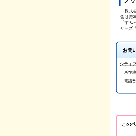
クリ
「株式
舎は資
「すみ
リーズ
お問
シティ
所在地
電話番
このペ