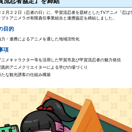
賀流忍者協定』を締結
年２月２２日（忍者の日）に、甲賀流忍者を題材としたTVアニメ『忍ば
リプトアニメラボ有限責任事業組合と連携協定を締結しました。
の目的
力・連携によるアニメを通した地域活性化
事項
ニメキャラクター等を活用した甲賀市及び甲賀流忍者の魅力発信
践的アニメクリエイターによる学びの場づくり
たな観光誘客の仕組み構築