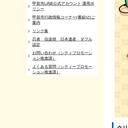
甲賀市LINE公式アカウント 運用ポ
リシー
甲賀市行政情報コーナー(番組)のご
案内
リンク集
忍者 信楽焼 日本遺産 ダブル
認定
お問い合わせ（シティプロモーシ
ョン推進課）
よくある質問（シティープロモー
ション推進課）