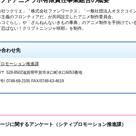
プトアニメラボ有限責任事業組合の概要
会社ツクリエ」「株式会社ファンワークス」「一般社団法人オタクコイン協会
本主義のフロンティアだ」が共同設立したアニメ制作委員会。
っコぐらし」や「ざんねんないきもの事典」のアニメ制作を手掛けてい
『忍ばない！クリプトニンジャ咲耶』を制作。
い合わせ先
プロモーション推進課
/〒 528-8502滋賀県甲賀市水口町水口6053番地
号/
0748-69-2105
FAX/0748-63-4619
ージに関するアンケート（シティプロモーション推進課）