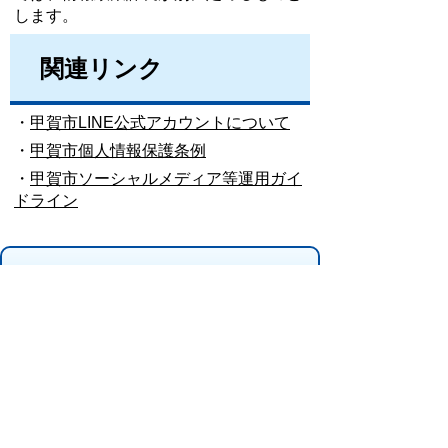
します。
関連リンク
・
甲賀市LINE公式アカウントについて
・
甲賀市個人情報保護条例
・
甲賀市ソーシャルメディア等運用ガイ
ドライン
お問い合わせ先
シティプロモーション推進課
所在地/〒 528-8502滋賀県甲賀市水口町水口6053
番地
電話番号/
0748-69-2105
FAX/0748-63-4619