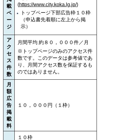
(
https://www.city.koka.lg.jp/
)
載
トップページ下部広告枠１０枠
ペ
（申込書先着順に左上から掲
ー
示）
ジ
ア
月間平均 約８０，０００件／月
ク
※トップページのみのアクセス件
セ
数です。このデータは参考値であ
ス
り、月間アクセス数を保証するも
件
のではありません。
数
月
額
広
告
１０，０００円（１枠）
掲
載
料
１０枠