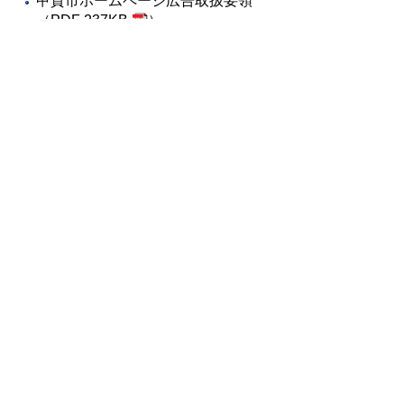
甲賀市ホームページ広告取扱要領
（
PDF 237KB
）
甲賀市ホームページ広告表現ガイド
ライン（
PDF 77KB
）
甲賀市広告掲載要綱（
PDF
154KB
）
甲賀市広告掲載基準（
PDF
183KB
）
広報紙への広告掲載に
ついて
広報紙への広告掲載については、こちら
をご覧ください。
広報紙掲載広告募集