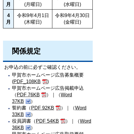
月
(月
曜日
)
(水
曜日
)
4
令和9年4月1日
令和9年4月30日
月
(木
曜日
)
(金
曜日
)
関係規定
お申込の前に必ずご確認ください。
甲賀市ホームページ広告募集概要
(
PDF_108KB
)
甲賀市ホームページ広告掲載申込
（
PDF 76KB
）｜（
Word
37KB
）
誓約書（
PDF 92KB
）｜（
Word
33KB
）
役員調書（
PDF 54KB
）｜（
Word
36KB
）