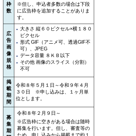
枠
※但し、申込者多数の場合は下段
数
に広告枠を追加することがありま
す。
大きさ 縦６０ピクセル×横１８０
広
ピクセル
告
形式 GIF（アニメ可、透過GIF不
画
可）、JPEG
像
データ容量 ８ＫＢ以下
規
その他 画像のスライス（分割）
格
不可
掲
令和８年５月１日～令和９年４月
載
３０日 ※申し込みは、１ヶ月単
期
位とします。
間
令和８年２月９日～
募
※広告枠に空きがある場合は随時
集
募集を行います。但し、審査等の
期
ため、申し込みから掲載まで約１