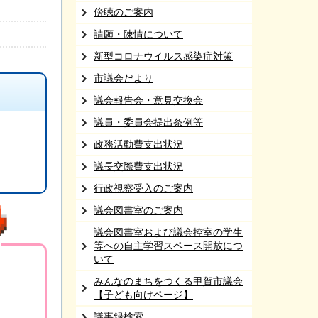
傍聴のご案内
請願・陳情について
新型コロナウイルス感染症対策
市議会だより
議会報告会・意見交換会
議員・委員会提出条例等
政務活動費支出状況
議長交際費支出状況
行政視察受入のご案内
議会図書室のご案内
議会図書室および議会控室の学生
等への自主学習スペース開放につ
いて
みんなのまちをつくる甲賀市議会
【子ども向けページ】
議事録検索