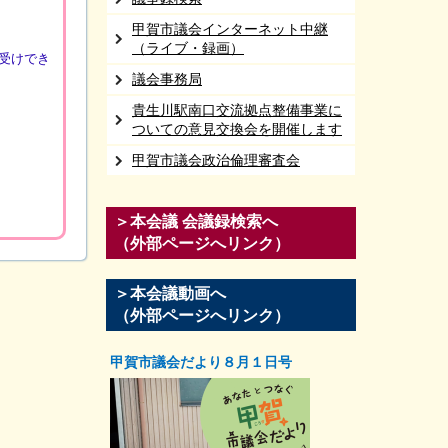
甲賀市議会インターネット中継
（ライブ・録画）
受けでき
議会事務局
貴生川駅南口交流拠点整備事業に
ついての意見交換会を開催します
甲賀市議会政治倫理審査会
＞本会議 会議録検索へ
（外部ページへリンク）
＞本会議動画へ
（外部ページへリンク）
甲賀市議会だより８月１日号