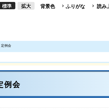
標準
拡大
背景色
ふりがな
読み
 定例会
定例会