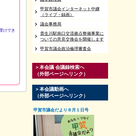
甲賀市議会インターネット中継
（ライブ・録画）
議会事務局
受けでき
貴生川駅南口交流拠点整備事業に
ついての意見交換会を開催します
甲賀市議会政治倫理審査会
＞本会議 会議録検索へ
（外部ページへリンク）
＞本会議動画へ
（外部ページへリンク）
甲賀市議会だより８月１日号