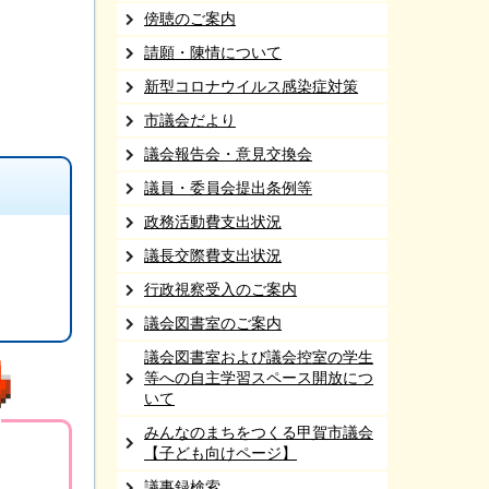
傍聴のご案内
請願・陳情について
新型コロナウイルス感染症対策
市議会だより
議会報告会・意見交換会
議員・委員会提出条例等
政務活動費支出状況
議長交際費支出状況
行政視察受入のご案内
議会図書室のご案内
議会図書室および議会控室の学生
等への自主学習スペース開放につ
いて
みんなのまちをつくる甲賀市議会
【子ども向けページ】
議事録検索