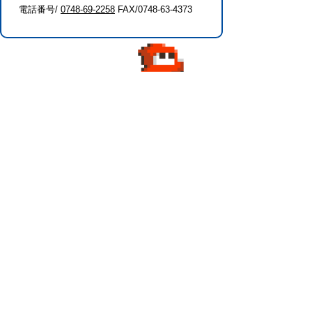
電話番号/
0748-69-2258
FAX/0748-63-4373
このページに関するアンケート
このページの情報は役に立ちましたか？
役に
どちらとも
役にたた
立った
いえない
なかった
このページに関してご意見がありました
らご記入ください。
（ご注意）回答が必要なお問い合わせは，直
接このページの「お問い合わせ先」（ページ
作成部署）へお願いします（こちらではお受
けできません）。また住所・電話番号などの
個人情報は記入しないでください