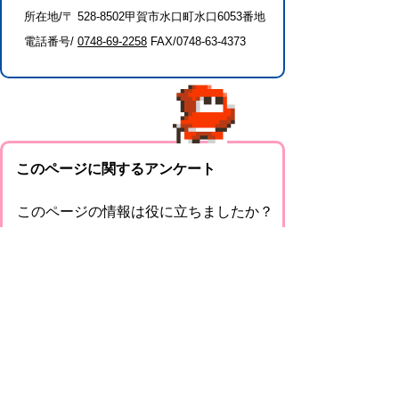
所在地/〒 528-8502甲賀市水口町水口6053番地
電話番号/
0748-69-2258
FAX/0748-63-4373
このページに関するアンケート
このページの情報は役に立ちましたか？
役に
どちらとも
役にたた
立った
いえない
なかった
このページに関してご意見がありました
らご記入ください。
（ご注意）回答が必要なお問い合わせは，直
接このページの「お問い合わせ先」（ページ
作成部署）へお願いします（こちらではお受
けできません）。また住所・電話番号などの