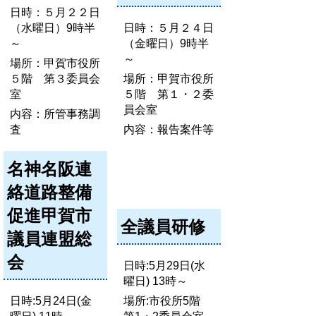
日時：５月２２日
（水曜日）9時半
日時：５月２４日
～
（金曜日）9時半
～
場所：甲賀市役所
５階 第３委員会
場所：甲賀市役所
室
５階 第１・２委
員会室
内容：所管事務調
査
内容：報告案件等
名神名阪連
絡道路整備
促進甲賀市
全議員研修
議員連盟総
会
日時:5月29日(水
曜日) 13時～
日時:5月24日(金
場所:市役所5階