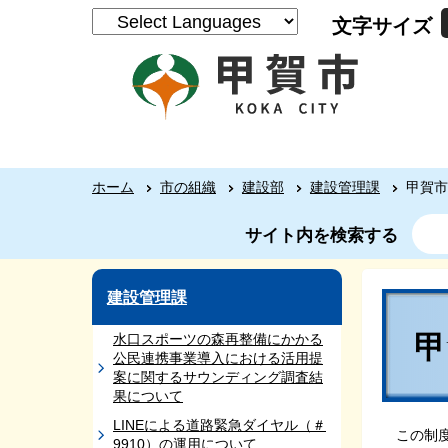
文字サイズ
ホーム
市の組織
建設部
建設管理課
甲賀市
サイト内を検索する
建設管理課
水口スポーツの森再整備にかかる
公民連携事業導入における活用提
案に関するサウンディング調査結
果について
LINEによる道路緊急ダイヤル（＃
この制
9910）の運用について