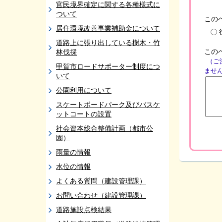
官民境界確定に関する各種様式に
ついて
この
居住環境改善事業補助金について
道路上に張り出している樹木・竹
この
林伐採
（ご
甲賀市ロードサポーター制度につ
ませ
いて
公園利用について
スケートボードパーク及びバスケ
ットコートの設置
社会資本総合整備計画（都市公
園）
雨量の情報
水位の情報
よくある質問（建設管理課）
お問い合わせ（建設管理課）
道路施設点検結果