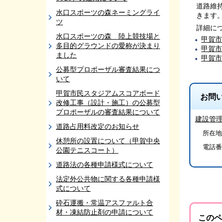
道路維
水口スポーツの森ネーミングライ
きます
ツ
詳細に
水口スポーツの森 陸上競技場と
甲賀市
多目的グラウンドの愛称が決まり
甲賀市
ました
甲賀市
公募型プロポーザル審査結果につ
いて
甲賀市民スタジアムスコアボード
お問
改修工事（設計・施工）の公募型
プロポーザルの審査結果について
建設管
道路占用料改定のお知らせ
所在地/
休憩所の設置について（甲賀中央
電話番
公園テニスコート）
道路法の各種申請様式について
法定外公共物に関する各種申請様
式について
砕石運搬・常温アスファルト合
材・凍結防止剤の申請について
このペ