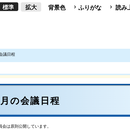
標準
拡大
背景色
ふりがな
読み
の会議日程
）1月の会議日程
員会は原則公開しています。