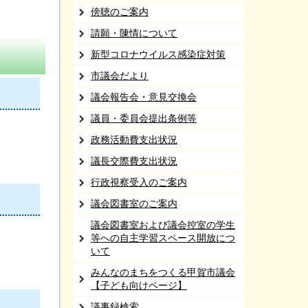
傍聴のご案内
請願・陳情について
新型コロナウイルス感染症対策
市議会だより
議会報告会・意見交換会
議員・委員会提出条例等
政務活動費支出状況
議長交際費支出状況
行政視察受入のご案内
議会図書室のご案内
議会図書室および議会控室の学生
等への自主学習スペース開放につ
いて
みんなのまちをつくる甲賀市議会
【子ども向けページ】
議事録検索