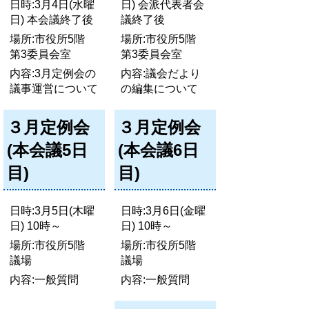
日時:3月4日(水曜
日) 会派代表者会
日) 本会議終了後
議終了後
場所:市役所5階
場所:市役所5階
第3委員会室
第3委員会室
内容:3月定例会の
内容:議会だより
議事運営について
の編集について
３月定例会
３月定例会
(本会議5日
(本会議6日
目)
目)
日時:3月5日(木曜
日時:3月6日(金曜
日) 10時～
日) 10時～
場所:市役所5階
場所:市役所5階
議場
議場
内容:一般質問
内容:一般質問