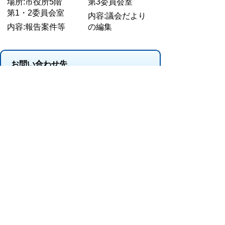
場所:市役所5階
第3委員会室
第1・2委員会室
内容:議会だより
内容:報告案件等
の編集
お問い合わせ先
議会事務局
所在地/〒 528-8502甲賀市水口町水口6053番地
電話番号/
0748-69-2258
FAX/0748-63-4373
このページに関するアンケート
このページの情報は役に立ちましたか？