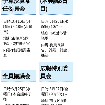
予算決算常
(本会議8日
任委員会
目)
日時:3月16日(月
日時:3月25日(水
曜日)～18日(水曜
曜日) 10時～
日)
場所:市役所5階
場所:市役所5階
議場
第1・2委員会室
内容:委員長報
内容:付託議案審
告、質疑、討論、
査
採決
広報特別委
全員協議会
員会
日時:3月25日(水
日時:3月27日(金
曜日) 本会議終了
曜日) 9時30分～
後
場所:市役所5階