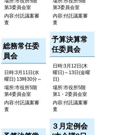
場所:市役所5階
場所:市役所5階
第3委員会室
第3委員会室
内容:付託議案審
内容:付託議案審
査
査
予算決算常
総務常任委
任委員会
員会
日時:3月12日(木
日時:3月11日(水
曜日)～13日(金曜
曜日) 13時30分～
日)
場所:市役所5階
場所:市役所5階
第4委員会室
第1・2委員会室
内容:付託議案審
内容:付託議案審
査
査
３月定例会