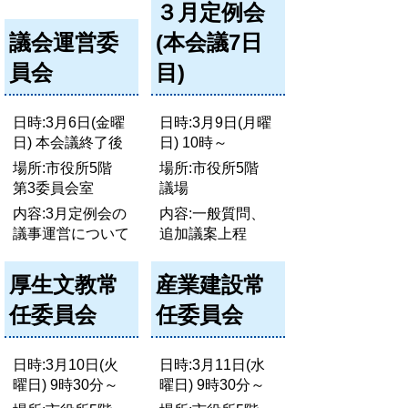
３月定例会
議会運営委
(本会議7日
員会
目)
日時:3月6日(金曜
日時:3月9日(月曜
日) 本会議終了後
日) 10時～
場所:市役所5階
場所:市役所5階
第3委員会室
議場
内容:3月定例会の
内容:一般質問、
議事運営について
追加議案上程
厚生文教常
産業建設常
任委員会
任委員会
日時:3月10日(火
日時:3月11日(水
曜日) 9時30分～
曜日) 9時30分～